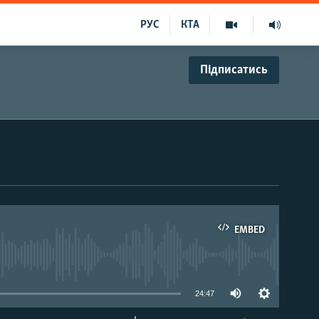
РУС
КТА
Підписатись
EMBED
able
24:47