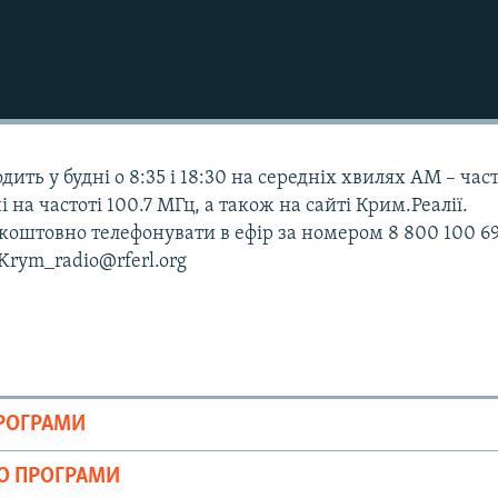
дить у будні о 8:35 і 18:30 на середніх хвилях АМ – час
і на частоті 100.7 МГц, а також на сайті Крим.Реалії.
оштовно телефонувати в ефір за номером 8 800 100 69
 Krym_radio@rferl.org
ПРОГРАМИ
ІО ПРОГРАМИ