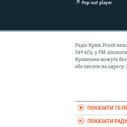
ВІДЕОУРОКИ «ELIFBE»
Pop-out player
СВІДЧЕННЯ ОКУПАЦІЇ
УКРАЇНСЬКА ПРОБЛЕМА КРИМУ
ІНФОГРАФІКА
Радіо Крим.Реалії вихо
549 кГц, у FM-діапазон
Кримчани можуть безк
або писати на адресу:
ПОКАЗАТИ ТБ 
ПОКАЗАТИ РАД