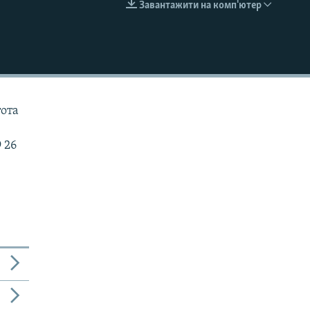
Завантажити на комп'ютер
EMBED
тота
 26