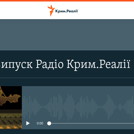
ПІДПИСАТИСЬ
випуск Радіо Крим.Реалії
Підписатись
No media source currently avail
0:00