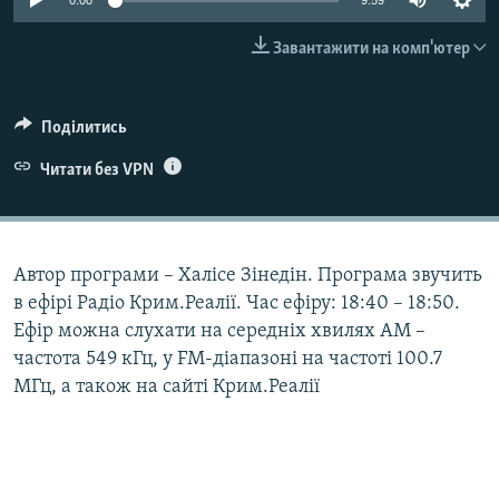
0:00
9:59
ВІДЕОУРОКИ «ELIFBE»
Русский
Завантажити на комп'ютер
СВІДЧЕННЯ ОКУПАЦІЇ
Qırımtatar
УКРАЇНСЬКА ПРОБЛЕМА КРИМУ
Поділитись
ДОЛУЧАЙСЯ!
ІНФОГРАФІКА
Читати без VPN
Усі сайти RFE/RL
Автор програми – Халісе Зінедін. Програма звучить
в ефірі Радіо Крим.Реалії. Час ефіру: 18:40 – 18:50.
Ефір можна слухати на середніх хвилях АМ –
частота 549 кГц, у FM-діапазоні на частоті 100.7
МГц, а також на сайті Крим.Реалії