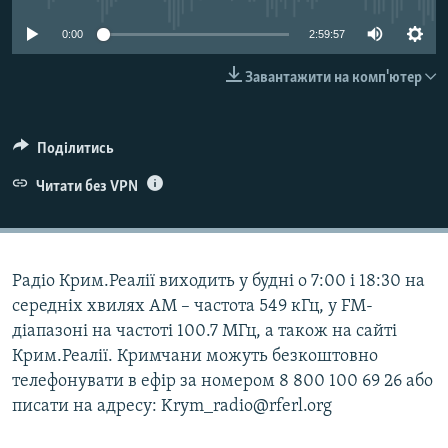
ВІДЕОУРОКИ «ELIFBE»
Русский
0:00
2:59:57
СВІДЧЕННЯ ОКУПАЦІЇ
Qırımtatar
Завантажити на комп'ютер
УКРАЇНСЬКА ПРОБЛЕМА КРИМУ
ДОЛУЧАЙСЯ!
ІНФОГРАФІКА
Поділитись
Читати без VPN
Усі сайти RFE/RL
Радіо Крим.Реалії виходить у будні о 7:00 і 18:30 на
середніх хвилях АМ – частота 549 кГц, у FM-
діапазоні на частоті 100.7 МГц, а також на сайті
Крим.Реалії. Кримчани можуть безкоштовно
телефонувати в ефір за номером 8 800 100 69 26 або
писати на адресу: Krym_radio@rferl.org