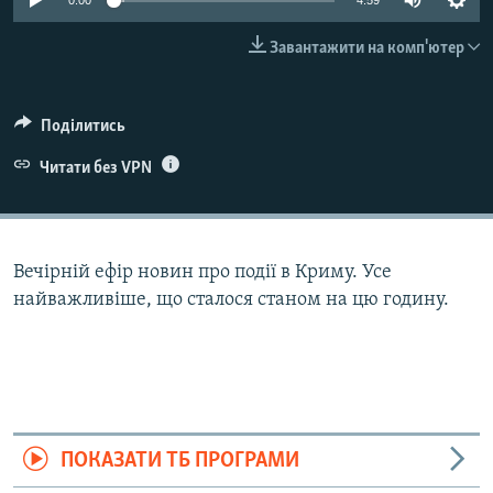
0:00
4:59
ВІДЕОУРОКИ «ELIFBE»
Русский
Завантажити на комп'ютер
СВІДЧЕННЯ ОКУПАЦІЇ
Qırımtatar
УКРАЇНСЬКА ПРОБЛЕМА КРИМУ
Поділитись
ДОЛУЧАЙСЯ!
ІНФОГРАФІКА
Читати без VPN
Усі сайти RFE/RL
Вечірній ефір новин про події в Криму. Усе
найважливіше, що сталося станом на цю годину.
ПОКАЗАТИ ТБ ПРОГРАМИ