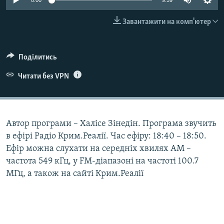
0:00
9:59
ВІДЕОУРОКИ «ELIFBE»
Русский
Завантажити на комп'ютер
СВІДЧЕННЯ ОКУПАЦІЇ
Qırımtatar
УКРАЇНСЬКА ПРОБЛЕМА КРИМУ
Поділитись
ДОЛУЧАЙСЯ!
ІНФОГРАФІКА
Читати без VPN
Усі сайти RFE/RL
Автор програми – Халісе Зінедін. Програма звучить
в ефірі Радіо Крим.Реалії. Час ефіру: 18:40 – 18:50.
Ефір можна слухати на середніх хвилях АМ –
частота 549 кГц, у FM-діапазоні на частоті 100.7
МГц, а також на сайті Крим.Реалії