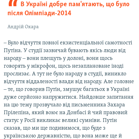
В Україні добре пам'ятають, що було
після Олімпіади-2014
Андрій Окара
‒ Було відчуття повної екзистенціальної самотності
Путіна. У студії зазвичай бувають якісь люди від
народу ‒ вони плещуть у долоні, вони щось
говорять у мікрофон, щось незаплановане іноді
прослизає. А тут не було народу в студії, виникло
відчуття віддаленості влади від народу. Але головне
‒ те, що говорив Путін, змушує багатьох в Україні
дуже серйозно напружитися. Найдовше запитання
на цю тему прозвучало від письменника Захара
Прілепіна, який воює на Донбасі й чий правовий
статус у Росії викликає великі сумніви. Путін
сказав, що ми ще подивимося, що буде з
українською державністю, що вона може ще й