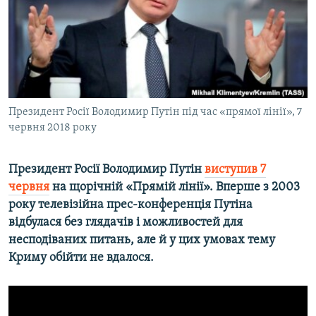
ВІДЕОУРОКИ «ELIFBE»
Русский
СВІДЧЕННЯ ОКУПАЦІЇ
Qırımtatar
УКРАЇНСЬКА ПРОБЛЕМА КРИМУ
ДОЛУЧАЙСЯ!
ІНФОГРАФІКА
Президент Росії Володимир Путін під час «прямої лінії», 7
червня 2018 року
Усі сайти RFE/RL
Президент Росії Володимир Путін
виступив 7
червня
на щорічній «Прямій лінії». Вперше з 2003
року телевізійна прес-конференція Путіна
відбулася без глядачів і можливостей для
несподіваних питань, але й у цих умовах тему
Криму обійти не вдалося.