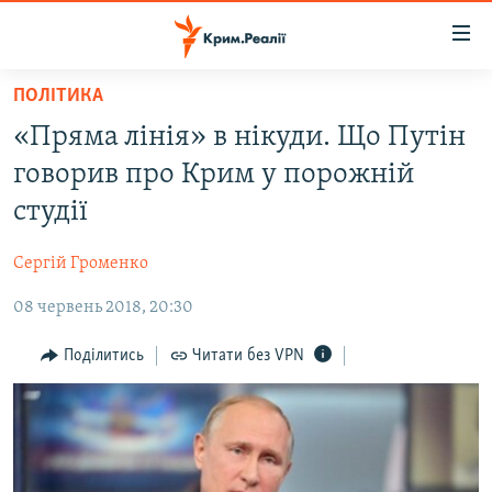
Доступність
посилання
Перейти
ПОЛІТИКА
до
НОВИНИ
«Пряма лінія» в нікуди. Що Путін
основного
ВОДА.КРИМ
матеріалу
говорив про Крим у порожній
ВІДЕО ТА ФОТО
Перейти
студії
до
ПОЛІТИКА
основної
Сергій Громенко
БЛОГИ
навігації
Перейти
08 червень 2018, 20:30
ПОГЛЯД
до
ІНТЕРВ'Ю
Поділитись
Читати без VPN
пошуку
ВСЕ ЗА ДЕНЬ
СПЕЦПРОЕКТИ
ЯК ОБІЙТИ БЛОКУВАННЯ
ДЕПОРТАЦІЯ