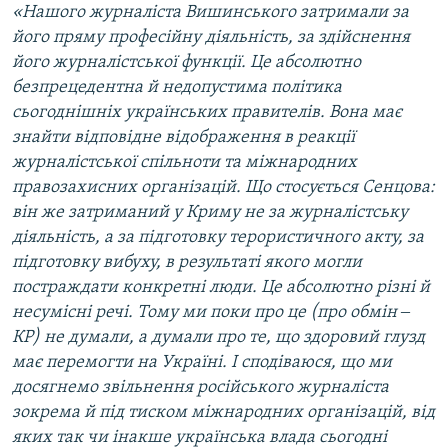
«Нашого журналіста Вишинського затримали за
його пряму професійну діяльність, за здійснення
його журналістської функції. Це абсолютно
безпрецедентна й недопустима політика
сьогоднішніх українських правителів. Вона має
знайти відповідне відображення в реакції
журналістської спільноти та міжнародних
правозахисних організацій. Що стосується Сенцова:
він же затриманий у Криму не за журналістську
діяльність, а за підготовку терористичного акту, за
підготовку вибуху, в результаті якого могли
постраждати конкретні люди. Це абсолютно різні й
несумісні речі. Тому ми поки про це (про обмін ‒
КР) не думали, а думали про те, що здоровий глузд
має перемогти на Україні. І сподіваюся, що ми
досягнемо звільнення російського журналіста
зокрема й під тиском міжнародних організацій, від
яких так чи інакше українська влада сьогодні