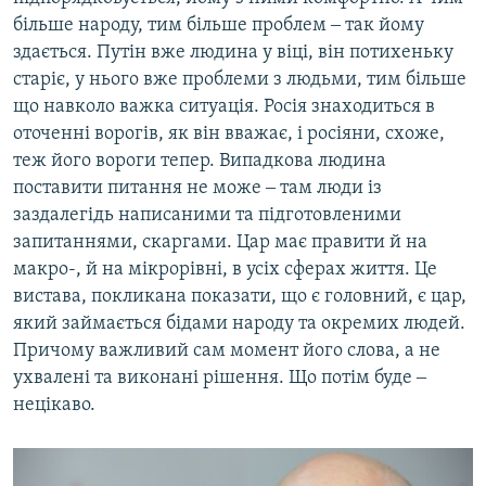
більше народу, тим більше проблем ‒ так йому
здається. Путін вже людина у віці, він потихеньку
старіє, у нього вже проблеми з людьми, тим більше
що навколо важка ситуація. Росія знаходиться в
оточенні ворогів, як він вважає, і росіяни, схоже,
теж його вороги тепер. Випадкова людина
поставити питання не може ‒ там люди із
заздалегідь написаними та підготовленими
запитаннями, скаргами. Цар має правити й на
макро-, й на мікрорівні, в усіх сферах життя. Це
вистава, покликана показати, що є головний, є цар,
який займається бідами народу та окремих людей.
Причому важливий сам момент його слова, а не
ухвалені та виконані рішення. Що потім буде ‒
нецікаво.