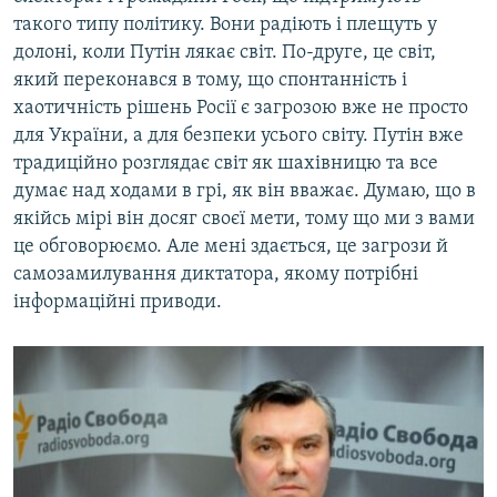
такого типу політику. Вони радіють і плещуть у
долоні, коли Путін лякає світ. По-друге, це світ,
який переконався в тому, що спонтанність і
хаотичність рішень Росії є загрозою вже не просто
для України, а для безпеки усього світу. Путін вже
традиційно розглядає світ як шахівницю та все
думає над ходами в грі, як він вважає. Думаю, що в
якійсь мірі він досяг своєї мети, тому що ми з вами
це обговорюємо. Але мені здається, це загрози й
самозамилування диктатора, якому потрібні
інформаційні приводи.