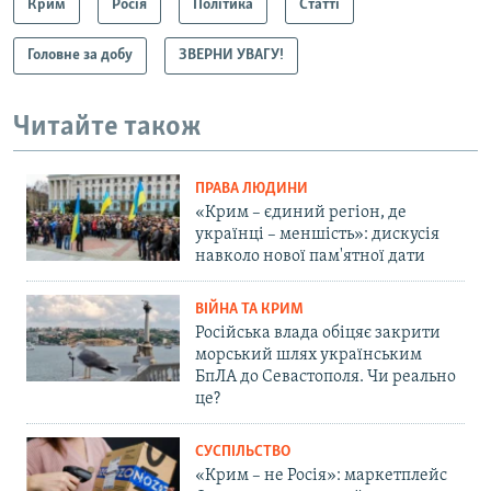
Крим
Росія
Політика
Статті
Головне за добу
ЗВЕРНИ УВАГУ!
Читайте також
ПРАВА ЛЮДИНИ
«Крим – єдиний регіон, де
українці – меншість»: дискусія
навколо нової пам'ятної дати
ВІЙНА ТА КРИМ
Російська влада обіцяє закрити
морський шлях українським
БпЛА до Севастополя. Чи реально
це?
СУСПІЛЬСТВО
«Крим – не Росія»: маркетплейс