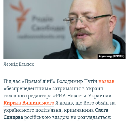
Леонід Власюк
Під час «Прямої лінії» Володимир Путін
назвав
«безпрецедентним» затримання в Україні
головного редактора «РИА Новости-Украина»
Кирила Вишинського
й додав, що його обмін на
українського політв'язня, кримчанина
Олега
Сенцова
російською владою не розглядається: