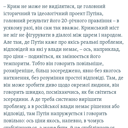
‒ Крим не може не виділятися, це головний
історичний та ідеологічний проект Путіна,
головний результат його 20-річного правління ‒ в
усякому разі, він сам так вважає. Кримський міст
не міг не фігурувати в діалозі між царем і народом.
Але там, де Путін каже про якісь реальні проблеми,
відповідей на які у влади немає, ‒ ось, наприклад,
про ціни ‒ подивіться, як змінюється його
темпоритм. Тобто він говорить повільніше,
розміреніше, більш зосереджено, явно без якогось
натхнення, без розуміння простої відповіді. Там, де
він може зробити диво щодо окремої людини, він
говорить швидко, посміхаючись, як би світиться
зсередини. А де треба системно вирішити
проблему, а в російської влади немає рішення або
відповіді, там Путін напружується і говорить
повільно: ось ціни якось, напевно, в чомусь