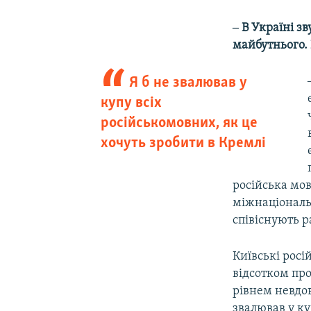
‒ В Україні з
майбутнього. 
Я б не звалював у
купу всіх
російськомовних, як це
хочуть зробити в Кремлі
російська мо
міжнаціональн
співіснують р
Київські росі
відсотком про
рівнем невдов
звалював у ку