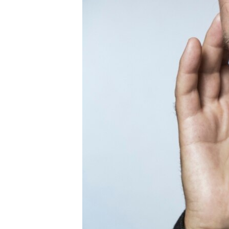
ВІДЕОУРОКИ «ELIFBE»
СВІДЧЕННЯ ОКУПАЦІЇ
УКРАЇНСЬКА ПРОБЛЕМА КРИМУ
ІНФОГРАФІКА