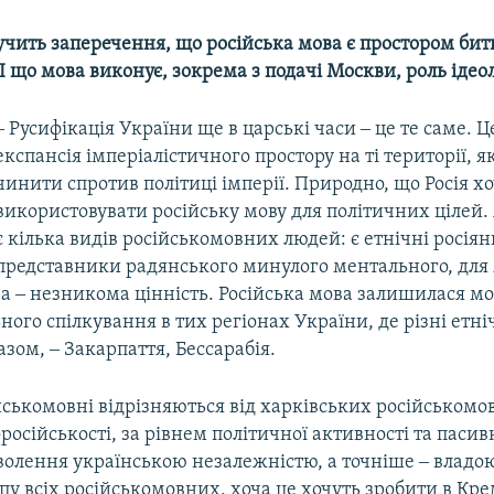
вучить заперечення, що російська мова є простором битви
І що мова виконує, зокрема з подачі Москви, роль ідеол
‒ Русифікація України ще в царські часи ‒ це те саме. Ц
експансія імперіалістичного простору на ті території, я
чинити спротив політиці імперії. Природно, що Росія х
використовувати російську мову для політичних цілей. 
є кілька видів російськомовних людей: є етнічні росіян
представники радянського минулого ментального, для
ва ‒ незникома цінність. Російська мова залишилася м
ого спілкування в тих регіонах України, де різні етні
азом, ‒ Закарпаття, Бессарабія.
йськомовні відрізняються від харківських російськомо
російськості, за рівнем політичної активності та пасивн
олення українською незалежністю, а точніше ‒ владою
пу всіх російськомовних, хоча це хочуть зробити в Кре