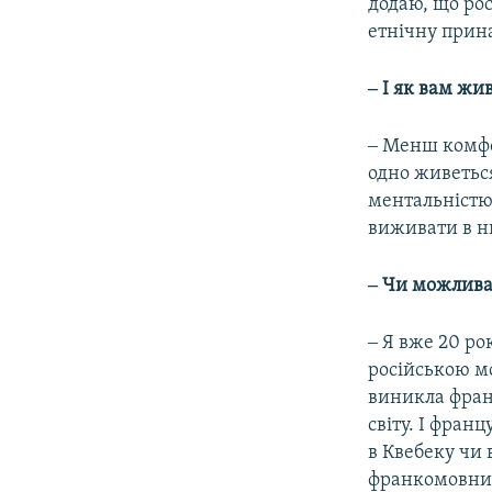
додаю, що ро
етнічну прин
‒ І як вам жи
‒ Менш комфор
одно живетьс
ментальністю,
виживати в н
‒ Чи можлива 
‒ Я вже 20 ро
російською мо
виникла фран
світу. І фра
в Квебеку чи 
франкомовний 