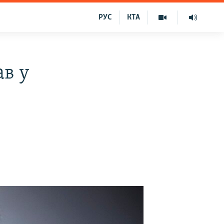
РУС
КТА
ав у