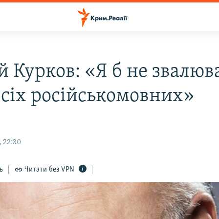
 Курков: «Я б не звалюв
всіх російськомовних»
, 22:30
ь
Читати без VPN