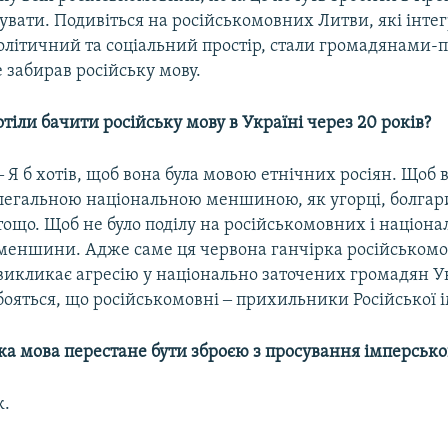
вати. Подивіться на російськомовних Литви, які інтег
літичний та соціальний простір, стали громадянами-п
е забирав російську мову.
отіли бачити російську мову в Україні через 20 років?
‒ Я б хотів, щоб вона була мовою етнічних росіян. Щоб 
легальною національною меншиною, як угорці, болгари
тощо. Щоб не було поділу на російськомовних і націона
меншини. Адже саме ця червона ганчірка російськомо
викликає агресію у національно заточених громадян Ук
бояться, що російськомовні ‒ прихильники Російської і
ька мова перестане бути зброєю з просування імперськ
к.