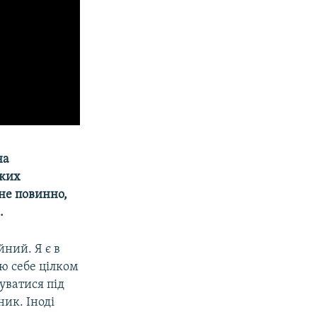
на
ьких
 не повинно,
.
йний. Я є в
аю себе цілком
уватися під
ик. Іноді