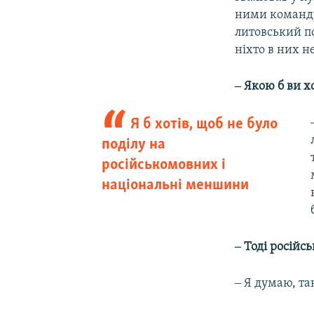
ними команду
литовський по
ніхто в них н
‒ Якою б ви х
Я б хотів, щоб не було
поділу на
російськомовних і
національні меншини
‒ Тоді російс
‒ Я думаю, та