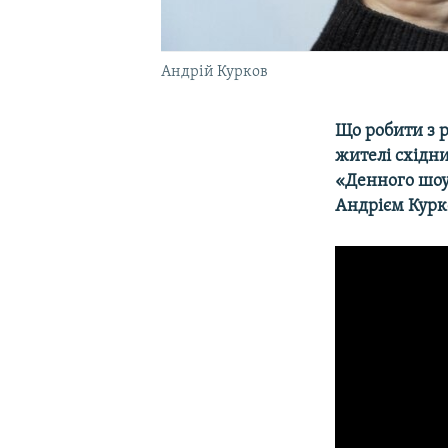
Андрій Курков
Що робити з р
жителі східни
«Денного шоу
Андрієм Курк