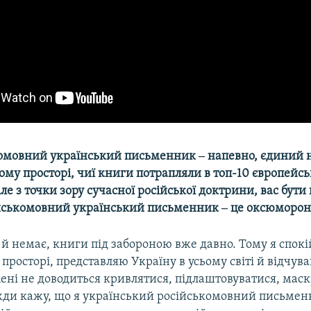
комовний український письменник ‒ напевно, єдиний 
му просторі, чиї книги потрапляли в топ-10 європейс
Але з точки зору сучасної російської доктрини, вас бути
йськомовний український письменник ‒ це оксюморон
е й немає, книги під забороною вже давно. Тому я спокі
просторі, представляю Україну в усьому світі й відчув
ені не доводиться кривлятися, підлаштовуватися, маск
вжди кажу, що я український російськомовний письменн