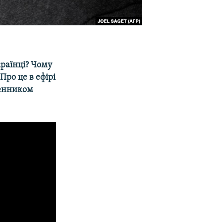
країнці? Чому
Про це в ефірі
менником