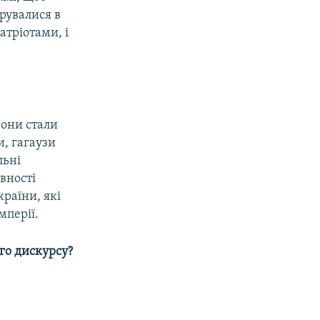
рувалися в
атріотами, і
вони стали
, гагаузи
льні
вності
раїни, які
мперії.
ого дискурсу?