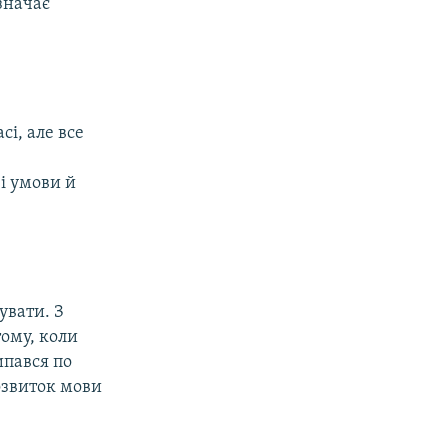
значає
і, але все
ві умови й
увати. З
тому, коли
ипався по
озвиток мови