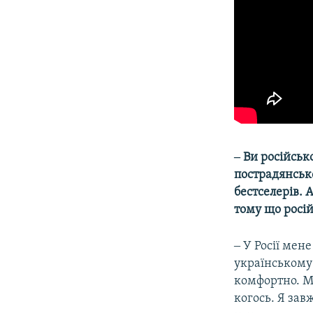
‒ Ви російсь
пострадянсько
бестселерів. 
тому що росі
‒ У Росії мен
українському 
комфортно. М
когось. Я за