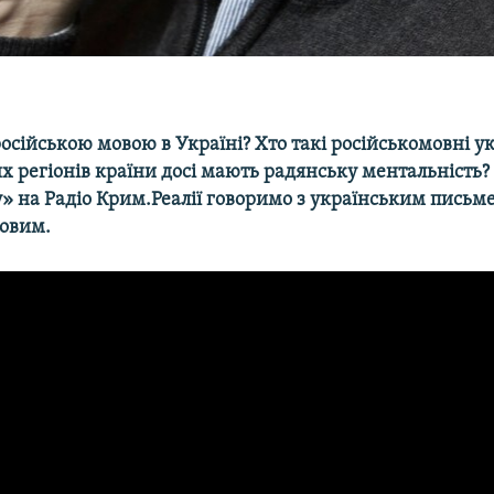
осійською мовою в Україні? Хто такі російськомовні у
х регіонів країни досі мають радянську ментальність? 
» на Радіо Крим.Реалії говоримо з українським пись
овим.