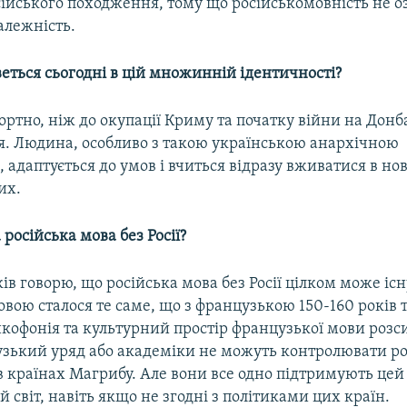
сійського походження, тому що російськомовність не о
алежність.
веться сьогодні в цій множинній ідентичності?
тно, ніж до окупації Криму та початку війни на Донбас
я. Людина, особливо з такою українською анархічною
 адаптується до умов і вчиться відразу вживатися в но
их.
російська мова без Росії?
ків говорю, що російська мова без Росії цілком може існ
вою сталося те саме, що з французькою 150-160 років 
кофонія та культурний простір французької мови розс
нцузький уряд або академіки не можуть контролювати р
в країнах Магрибу. Але вони все одно підтримують цей
світ, навіть якщо не згодні з політиками цих країн.