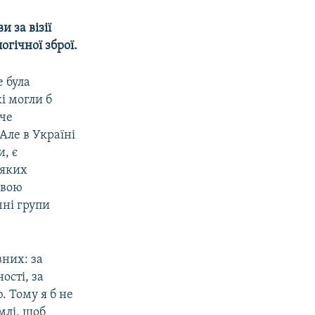
 за візії
огічної зброї.
е була
кі могли б
оче
Але в Україні
и, є
 яких
овою
чні групи
вних: за
ості, за
. Тому я б не
млі, щоб