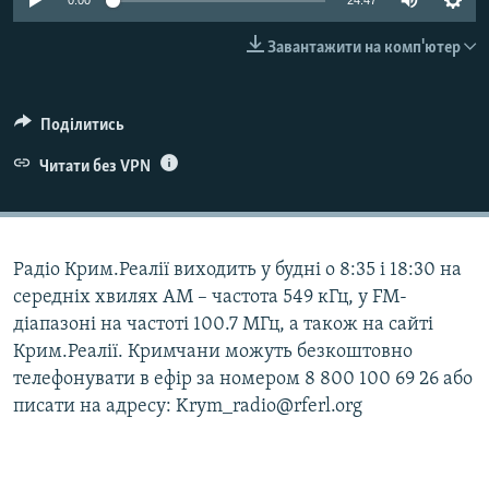
0:00
24:47
ВІДЕОУРОКИ «ELIFBE»
Русский
Завантажити на комп'ютер
СВІДЧЕННЯ ОКУПАЦІЇ
Qırımtatar
УКРАЇНСЬКА ПРОБЛЕМА КРИМУ
Поділитись
ДОЛУЧАЙСЯ!
ІНФОГРАФІКА
Читати без VPN
Усі сайти RFE/RL
Радіо Крим.Реалії виходить у будні о 8:35 і 18:30 на
середніх хвилях АМ – частота 549 кГц, у FM-
діапазоні на частоті 100.7 МГц, а також на сайті
Крим.Реалії. Кримчани можуть безкоштовно
телефонувати в ефір за номером 8 800 100 69 26 або
писати на адресу: Krym_radio@rferl.org