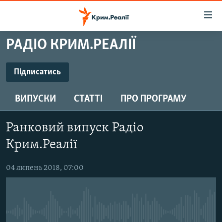
Доступність
посилання
Перейти
РАДІО КРИМ.РЕАЛІЇ
до
НОВИНИ
основного
ВОДА.КРИМ
Підписатись
матеріалу
ПІДПИСАТИСЬ
ВІДЕО ТА ФОТО
Перейти
ВИПУСКИ
СТАТТІ
ПРО ПРОГРАМУ
до
ПОЛІТИКА
основної
Підписатись
БЛОГИ
навігації
Ранковий випуск Радіо
Перейти
ПОГЛЯД
Крим.Реалії
до
ІНТЕРВ'Ю
пошуку
04 липень 2018, 07:00
ВСЕ ЗА ДЕНЬ
СПЕЦПРОЕКТИ
ЯК ОБІЙТИ БЛОКУВАННЯ
ДЕПОРТАЦІЯ
No media source currently available