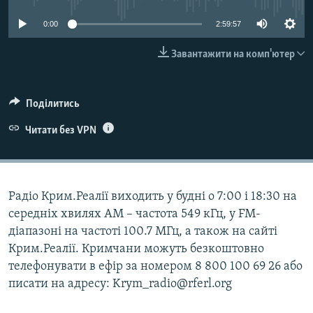
ВІДЕОУРОКИ «ELIFBE»
Русский
0:00
2:59:57
СВІДЧЕННЯ ОКУПАЦІЇ
Qırımtatar
Завантажити на комп'ютер
УКРАЇНСЬКА ПРОБЛЕМА КРИМУ
ДОЛУЧАЙСЯ!
ІНФОГРАФІКА
Поділитись
Читати без VPN
Усі сайти RFE/RL
Радіо Крим.Реалії виходить у будні о 7:00 і 18:30 на
середніх хвилях АМ – частота 549 кГц, у FM-
діапазоні на частоті 100.7 МГц, а також на сайті
Крим.Реалії. Кримчани можуть безкоштовно
телефонувати в ефір за номером 8 800 100 69 26 або
писати на адресу: Krym_radio@rferl.org