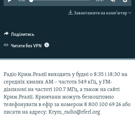
0:00
24:47
ВІДЕОУРОКИ «ELIFBE»
Русский
Завантажити на комп'ютер
СВІДЧЕННЯ ОКУПАЦІЇ
Qırımtatar
УКРАЇНСЬКА ПРОБЛЕМА КРИМУ
Поділитись
ДОЛУЧАЙСЯ!
ІНФОГРАФІКА
Читати без VPN
Усі сайти RFE/RL
Радіо Крим.Реалії виходить у будні о 8:35 і 18:30 на
середніх хвилях АМ – частота 549 кГц, у FM-
діапазоні на частоті 100.7 МГц, а також на сайті
Крим.Реалії. Кримчани можуть безкоштовно
телефонувати в ефір за номером 8 800 100 69 26 або
писати на адресу: Krym_radio@rferl.org