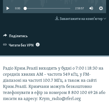
ВІДЕОУРОКИ «ELIFBE»
Русский
0:00
2:59:57
СВІДЧЕННЯ ОКУПАЦІЇ
Qırımtatar
Завантажити на комп'ютер
УКРАЇНСЬКА ПРОБЛЕМА КРИМУ
ДОЛУЧАЙСЯ!
ІНФОГРАФІКА
Поділитись
Читати без VPN
Усі сайти RFE/RL
Радіо Крим.Реалії виходить у будні о 7:00 і 18:30 на
середніх хвилях АМ – частота 549 кГц, у FM-
діапазоні на частоті 100.7 МГц, а також на сайті
Крим.Реалії. Кримчани можуть безкоштовно
телефонувати в ефір за номером 8 800 100 69 26 або
писати на адресу: Krym_radio@rferl.org