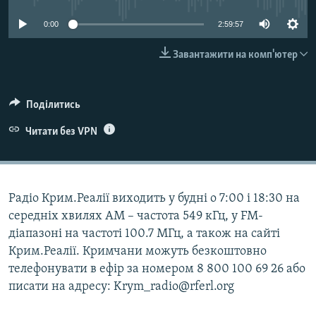
ВІДЕОУРОКИ «ELIFBE»
Русский
0:00
2:59:57
СВІДЧЕННЯ ОКУПАЦІЇ
Qırımtatar
Завантажити на комп'ютер
УКРАЇНСЬКА ПРОБЛЕМА КРИМУ
ДОЛУЧАЙСЯ!
ІНФОГРАФІКА
Поділитись
Читати без VPN
Усі сайти RFE/RL
Радіо Крим.Реалії виходить у будні о 7:00 і 18:30 на
середніх хвилях АМ – частота 549 кГц, у FM-
діапазоні на частоті 100.7 МГц, а також на сайті
Крим.Реалії. Кримчани можуть безкоштовно
телефонувати в ефір за номером 8 800 100 69 26 або
писати на адресу: Krym_radio@rferl.org