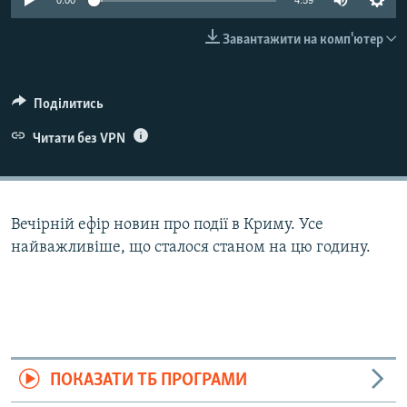
0:00
4:59
ВІДЕОУРОКИ «ELIFBE»
Русский
Завантажити на комп'ютер
СВІДЧЕННЯ ОКУПАЦІЇ
Qırımtatar
УКРАЇНСЬКА ПРОБЛЕМА КРИМУ
Поділитись
ДОЛУЧАЙСЯ!
ІНФОГРАФІКА
Читати без VPN
Усі сайти RFE/RL
Вечірній ефір новин про події в Криму. Усе
найважливіше, що сталося станом на цю годину.
ПОКАЗАТИ ТБ ПРОГРАМИ