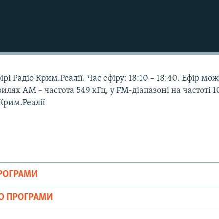
рі Радіо Крим.Реалії. Час ефіру: 18:10 – 18:40. Ефір мо
илях АМ – частота 549 кГц, у FM-діапазоні на частоті 1
 Крим.Реалії
ПРОГРАМИ
ІО ПРОГРАМИ