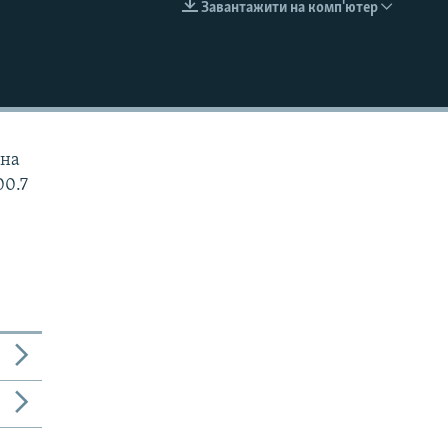
Завантажити на комп'ютер
EMBED
жна
00.7