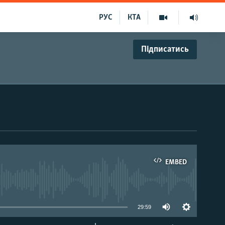
РУС
КТА
Підписатись
EMBED
able
29:59