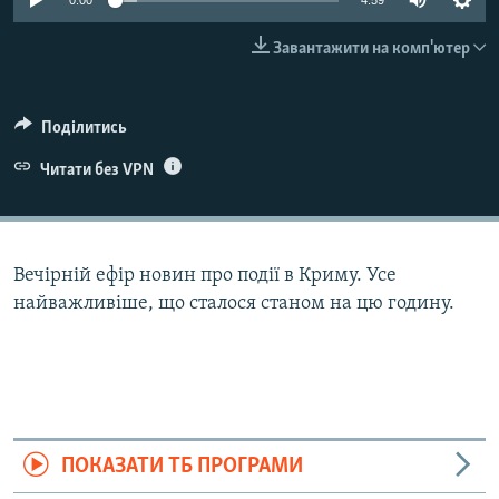
0:00
4:59
ВІДЕОУРОКИ «ELIFBE»
Русский
Завантажити на комп'ютер
СВІДЧЕННЯ ОКУПАЦІЇ
Qırımtatar
УКРАЇНСЬКА ПРОБЛЕМА КРИМУ
Поділитись
ДОЛУЧАЙСЯ!
ІНФОГРАФІКА
Читати без VPN
Усі сайти RFE/RL
Вечірній ефір новин про події в Криму. Усе
найважливіше, що сталося станом на цю годину.
ПОКАЗАТИ ТБ ПРОГРАМИ