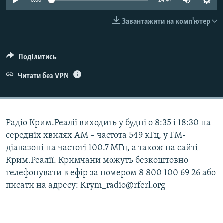
0:00
24:47
ВІДЕОУРОКИ «ELIFBE»
Русский
Завантажити на комп'ютер
СВІДЧЕННЯ ОКУПАЦІЇ
Qırımtatar
УКРАЇНСЬКА ПРОБЛЕМА КРИМУ
Поділитись
ДОЛУЧАЙСЯ!
ІНФОГРАФІКА
Читати без VPN
Усі сайти RFE/RL
Радіо Крим.Реалії виходить у будні о 8:35 і 18:30 на
середніх хвилях АМ – частота 549 кГц, у FM-
діапазоні на частоті 100.7 МГц, а також на сайті
Крим.Реалії. Кримчани можуть безкоштовно
телефонувати в ефір за номером 8 800 100 69 26 або
писати на адресу: Krym_radio@rferl.org