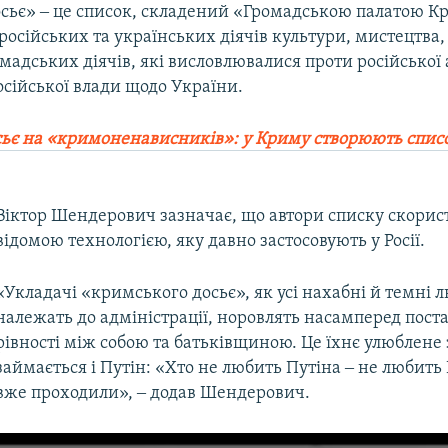
сьє» ‒ це список, складений «Громадською палатою К
російських та українських діячів культури, мистецтва,
омадських діячів, які висловлювалися проти російської
осійської влади щодо України.
ьє на «кримоненависників»: у Криму створюють спис
Віктор Шендерович зазначає, що автори списку скорис
відомою технологією, яку давно застосовують у Росії.
«Укладачі «кримського досьє», як усі нахабні й темні 
належать до адміністрації, норовлять насамперед пост
рівності між собою та батьківщиною. Це їхнє улюблене
займається і Путін: «Хто не любить Путіна ‒ не любить
вже проходили», ‒ додав Шендерович.