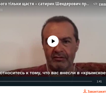
Мені від цього тільки щастя – сатирик Шендерович про внесення його імені у «кримське досьє» (відео)
EMB
ії
No media source currently available
1:41
Завантажит
EMBED