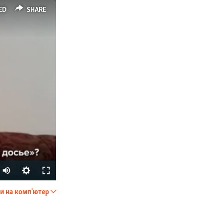
ED
SHARE
и на комп'ютер
SHARE