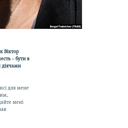
к Віктор
есть ‒ бути в
 діячами
нсі для мене
вим,
дайте мені
зав