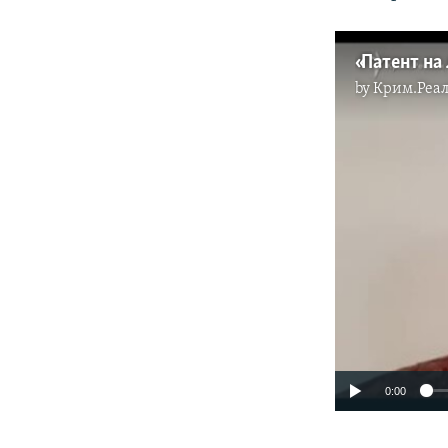
by
Крим.Реал
0:00