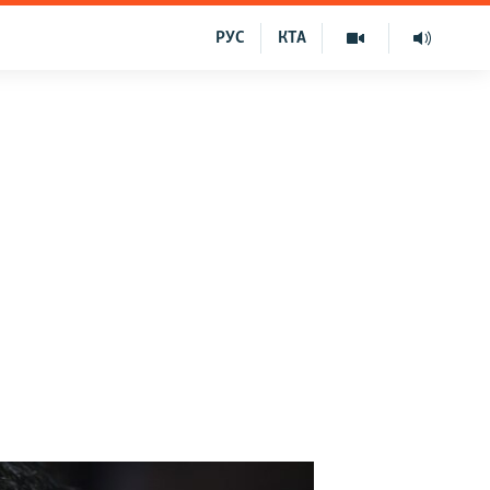
РУС
КТА