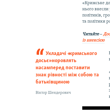
«Кримське до
нього внесли 
політиків, гр
та політики р
Читайте ‒
Дос
із анексією
Укладачі «кримського
досьє» норовлять
насамперед поставити
знак рівності між собою та
батьківщиною
Віктор Шендерович