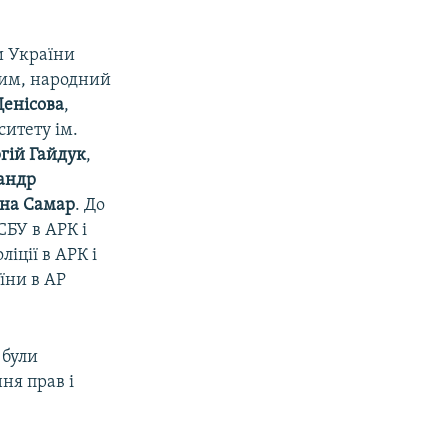
и України
рим, народний
енісова
,
ситету ім.
гій Гайдук
,
андр
px
width
на Самар
. До
СБУ в АРК і
іції в АРК і
їни в АР
 були
ня прав і