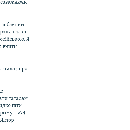
 незважаючи
 улюблений
 радянської
російською. Я
px
width
е вчити
к згадав про
це
дати татарам
видко піти
 Криму ‒
КР
)
Віктор