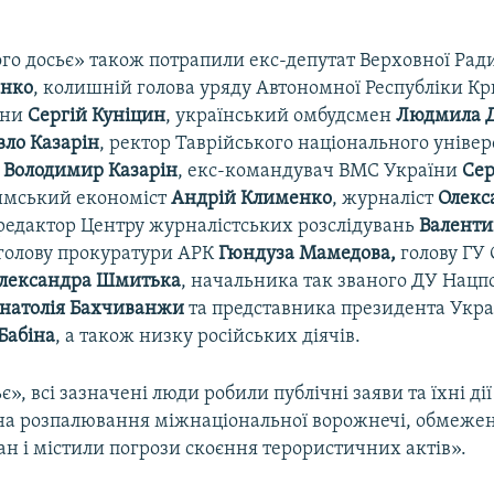
го досьє» також потрапили екс-депутат Верховної Рад
енко
, колишній голова уряду Автономної Республіки К
їни
Сергій Куніцин
, український омбудсмен
Людмила Д
вло Казарін
, ректор Таврійського національного універ
о
Володимир Казарін
, екс-командувач ВМС України
Сер
имський економіст
Андрій Клименко
, журналіст
Олекс
 редактор Центру журналістських розслідувань
Валенти
 голову прокуратури АРК
Гюндуза Мамедова,
голову ГУ 
лександра Шмитька
, начальника так званого ДУ Нацпол
натолія Бахчиванжи
та представника президента Укра
Бабіна
, а також низку російських діячів.
є», всі зазначені люди робили публічні заяви та їхні дії
на розпалювання міжнаціональної ворожнечі, обмежен
н і містили погрози скоєння терористичних актів».