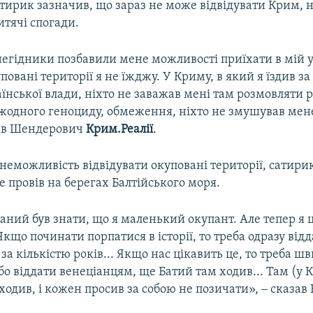
атирик зазначив, що зараз не може відвідувати Крим,
итячі спогади.
 негідники позбавили мене можливості приїхати в мій
повані території я не їжджу. У Криму, в який я їздив за
аїнської влади, ніхто не заважав мені там розмовляти 
жодного геноциду, обмеження, ніхто не змушував мен
зав Шендерович
Крим.Реалії
.
неможливість відвідувати окуповані території, сатири
е провів на берегах Балтійського моря.
заний був знати, що я маленький окупант. Але тепер я 
кщо починати порпатися в історії, то треба одразу від
за кількістю років... Якщо нас цікавить це, то треба ш
Або віддати венеціанцям, ще Батий там ходив... Там (у
 ходив, і кожен просив за собою не позичати», ‒ сказав 