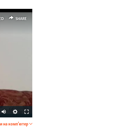
ED
SHARE
и на комп'ютер
SHARE