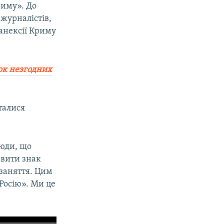
риму». До
 журналістів,
 анексії Криму
ок незгодних
талися
люди, що
авити знак
 заняття. Цим
 Росію». Ми це