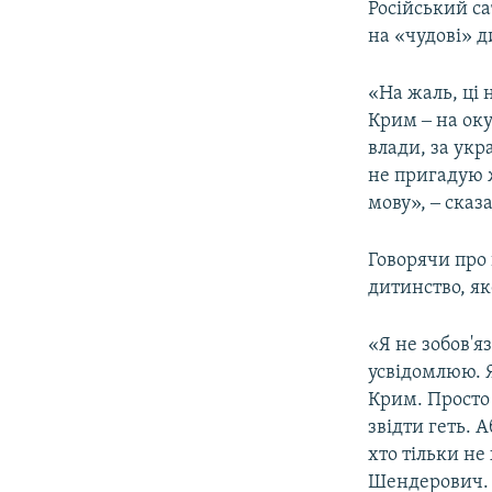
Російський с
на «чудові» д
«На жаль, ці
Крим ‒ на оку
влади, за укр
не пригадую 
мову», ‒ ска
Говорячи про 
дитинство, як
«Я не зобов'я
усвідомлюю. Я
Крим. Просто 
звідти геть. 
хто тільки не
Шендерович.