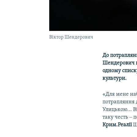
Віктор Шендерович
До потраплян
Шендерович по
одному списк
культури.
«Для мене на
потрапляння 
Улицькою... В
таку честь ‒ 
Крим.Реалії
Ш