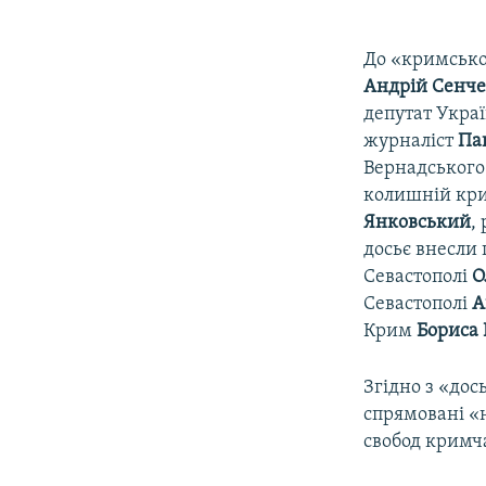
До «кримсько
Андрій Сенч
депутат Укра
журналіст
Па
Вернадськог
колишній кр
Янковський
,
досьє внесли
Севастополі
О
Севастополі
А
Крим
Бориса 
Згідно з «дось
спрямовані «
свобод кримча