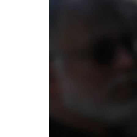
ВІДЕОУРОКИ «ELIFBE»
СВІДЧЕННЯ ОКУПАЦІЇ
УКРАЇНСЬКА ПРОБЛЕМА КРИМУ
ІНФОГРАФІКА