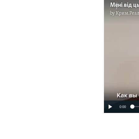
by
Крим.Реал
0:00