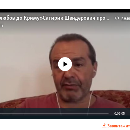
«Патент на любов до Криму» Сатирик Шендерович про ситуацію на півострові (відео)
EMB
ії
No media source currently available
0:03:05
Завантажит
EMBED