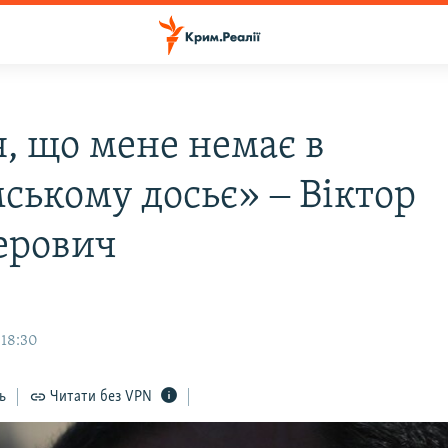
я, що мене немає в
ському досьє» ‒ Віктор
ерович
 18:30
ь
Читати без VPN