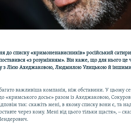
ня до списку «кримоненависників» російський сатири
ставився «з розумінням». Він каже, що для нього це ч
у з Лією Ахеджаковою, Людмилою Улицькою й іншими
багато важливіша компанія, ніж обставини. У цьому се
до «кримського досьє» разом із Ахеджаковою, Сокуро
ідповім так: скажіть мені, в якому списку вони є, та на
поставте через кому. Мені від цього тільки щастя», ‒ ска
ендерович.