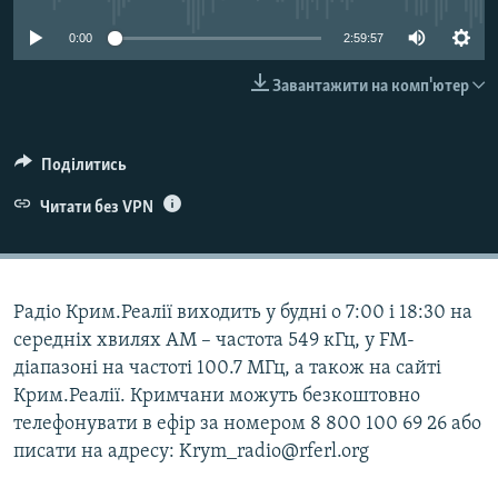
ВІДЕОУРОКИ «ELIFBE»
Русский
0:00
2:59:57
СВІДЧЕННЯ ОКУПАЦІЇ
Qırımtatar
Завантажити на комп'ютер
УКРАЇНСЬКА ПРОБЛЕМА КРИМУ
ДОЛУЧАЙСЯ!
ІНФОГРАФІКА
Поділитись
Читати без VPN
Усі сайти RFE/RL
Радіо Крим.Реалії виходить у будні о 7:00 і 18:30 на
середніх хвилях АМ – частота 549 кГц, у FM-
діапазоні на частоті 100.7 МГц, а також на сайті
Крим.Реалії. Кримчани можуть безкоштовно
телефонувати в ефір за номером 8 800 100 69 26 або
писати на адресу: Krym_radio@rferl.org