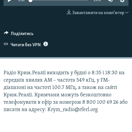
0:00
24:47
ВІДЕОУРОКИ «ELIFBE»
Русский
Завантажити на комп'ютер
СВІДЧЕННЯ ОКУПАЦІЇ
Qırımtatar
УКРАЇНСЬКА ПРОБЛЕМА КРИМУ
Поділитись
ДОЛУЧАЙСЯ!
ІНФОГРАФІКА
Читати без VPN
Усі сайти RFE/RL
Радіо Крим.Реалії виходить у будні о 8:35 і 18:30 на
середніх хвилях АМ – частота 549 кГц, у FM-
діапазоні на частоті 100.7 МГц, а також на сайті
Крим.Реалії. Кримчани можуть безкоштовно
телефонувати в ефір за номером 8 800 100 69 26 або
писати на адресу: Krym_radio@rferl.org