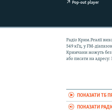
ВІДЕОУРОКИ «ELIFBE»
Pop-out player
СВІДЧЕННЯ ОКУПАЦІЇ
УКРАЇНСЬКА ПРОБЛЕМА КРИМУ
ІНФОГРАФІКА
Радіо Крим.Реалії вихо
549 кГц, у FM-діапазон
Кримчани можуть безк
або писати на адресу:
ПОКАЗАТИ ТБ 
ПОКАЗАТИ РАД