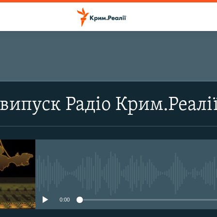
ПІДПИСАТИСЬ
випуск Радіо Крим.Реалі
Підписатись
No media source currently avail
0:00