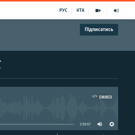
РУС
КТА
Підписатись
ї
EMBED
able
2:59:57