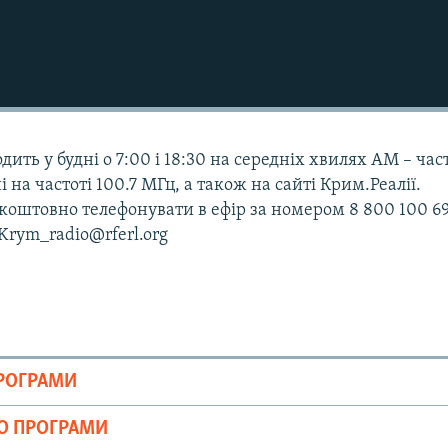
дить у будні о 7:00 і 18:30 на середніх хвилях АМ – час
і на частоті 100.7 МГц, а також на сайті Крим.Реалії.
оштовно телефонувати в ефір за номером 8 800 100 69
 Krym_radio@rferl.org
ПРОГРАМИ
ІО ПРОГРАМИ