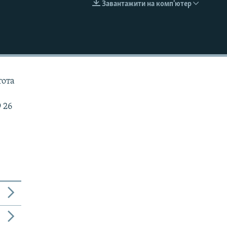
Завантажити на комп'ютер
EMBED
тота
 26