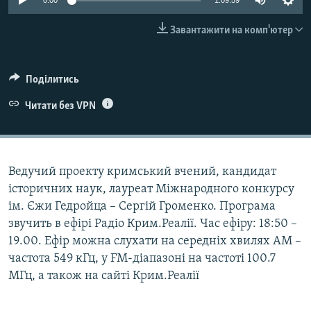
0:00
1:09:59
ВІДЕОУРОКИ «ELIFBE»
Русский
Завантажити на комп'ютер
СВІДЧЕННЯ ОКУПАЦІЇ
Qırımtatar
УКРАЇНСЬКА ПРОБЛЕМА КРИМУ
Поділитись
ДОЛУЧАЙСЯ!
ІНФОГРАФІКА
Читати без VPN
Усі сайти RFE/RL
Ведучий проекту кримський вчений, кандидат
історичних наук, лауреат Міжнародного конкурсу
ім. Єжи Гедройца – Сергій Громенко. Програма
звучить в ефірі Радіо Крим.Реалії. Час ефіру: 18:50 –
19.00. Ефір можна слухати на середніх хвилях АМ –
частота 549 кГц, у FM-діапазоні на частоті 100.7
МГц, а також на сайті Крим.Реалії