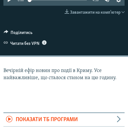
0:00
4:59
ВІДЕОУРОКИ «ELIFBE»
Русский
Завантажити на комп'ютер
СВІДЧЕННЯ ОКУПАЦІЇ
Qırımtatar
УКРАЇНСЬКА ПРОБЛЕМА КРИМУ
Поділитись
ДОЛУЧАЙСЯ!
ІНФОГРАФІКА
Читати без VPN
Усі сайти RFE/RL
Вечірній ефір новин про події в Криму. Усе
найважливіше, що сталося станом на цю годину.
ПОКАЗАТИ ТБ ПРОГРАМИ