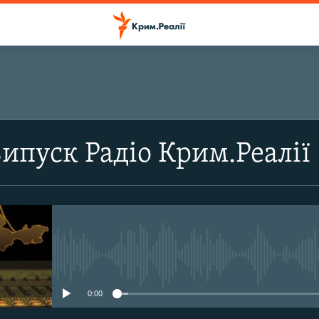
ПІДПИСАТИСЬ
випуск Радіо Крим.Реалії
Підписатись
No media source currently avail
0:00