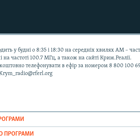
дить у будні о 8:35 і 18:30 на середніх хвилях АМ – час
і на частоті 100.7 МГц, а також на сайті Крим.Реалії.
оштовно телефонувати в ефір за номером 8 800 100 69
 Krym_radio@rferl.org
ПРОГРАМИ
ІО ПРОГРАМИ