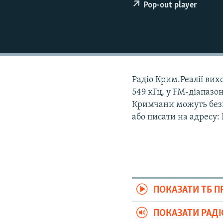
ВІДЕОУРОКИ «ELIFBE»
Pop-out player
СВІДЧЕННЯ ОКУПАЦІЇ
УКРАЇНСЬКА ПРОБЛЕМА КРИМУ
ІНФОГРАФІКА
Радіо Крим.Реалії вихо
549 кГц, у FM-діапазон
Кримчани можуть безк
або писати на адресу:
ПОКАЗАТИ ТБ 
ПОКАЗАТИ РАД