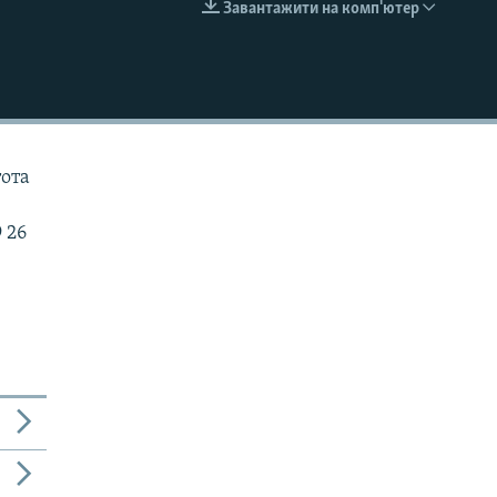
Завантажити на комп'ютер
EMBED
тота
 26