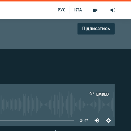
РУС
КТА
Підписатись
EMBED
able
24:47