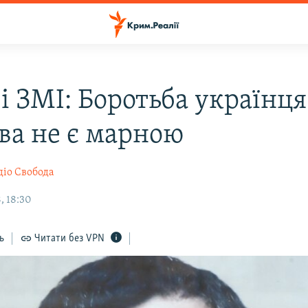
і ЗМІ: Боротьба українця
ва не є марною
діо Свобода
, 18:30
ь
Читати без VPN