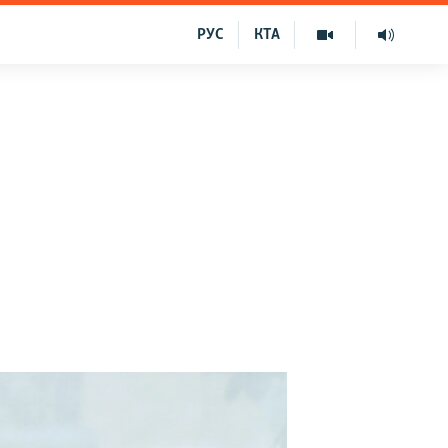
РУС
КТА