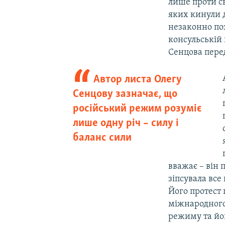
лише проти св
яких кинули 
незаконно поз
консульській 
Сенцова перед
Автор листа Олегу
Сенцову зазначає, що
російський режим розуміє
лише одну річ – силу і
баланс сили
вважає – він 
зіпсувала все
Його протест
міжнародного
режиму та йог