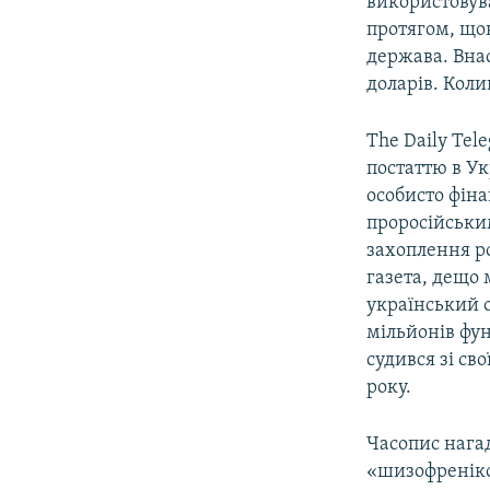
використовув
протягом, що
держава. Внас
доларів. Кол
The Daily Tel
постаттю в Ук
особисто фіна
проросійськи
захоплення ро
газета, дещо
український о
мільйонів фун
судився зі св
року.
Часопис нага
«шизофреніко