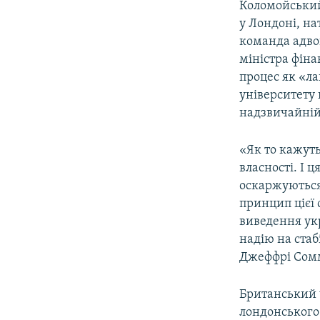
Коломойський
у Лондоні, на
команда адвок
міністра фіна
процес як «ла
університету 
надзвичайній
«Як то кажуть
власності. І 
оскаржуються
принцип цієї 
виведення укр
надію на стаб
Джеффрі Сом
Британський 
лондонського 