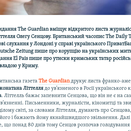
видання
The
Guardian
вміщує відкритого листа журналі
ттелля Олегу Сенцову. Британський часопис
The
Daily
T
ві слухання у Лондоні у справі українського ПриватБа
utsche
Zeitung
пише про корупцію на українських мит
дання
El
Pais
пише про утиски кримських татар російс
владою у Криму.
итанська газета
The Guardian
друкує листа франко-ам
жонатана Літтелля
до ув’язненого в Росії українського
а
. Літтелль бажає запевнити Сенцова, що він не є на са
ув’язненні. Письменники, журналісти, кіномитці та зв
ілому світі, за словами Літтелля, думають про Сенцова
його і бажають йому якнайшвидшого звільнення. Дал
, що понад 80 днів тому Сенцов розпочав голодування