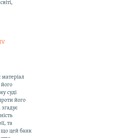
світі,
eIV
 матеріал
 його
му суді
проти його
 згадує
ність
ї, та
, що цей банк