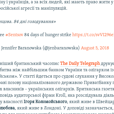
у і українців, а за всіх людей, які мають право жити у 
осійської агресії та маніпуляцій.​
нцова. 84 дні голодування»
ree
#Sentsov
84 days of hunger strike
https://t.co/svVI296
 Jennifer Baranowska (@jenbaranowska)
August 5, 2018
ніший британський часопис
The Daily Telegraph
друкує
битва між найбільшим банком України та олігархом із
ськом». У статті йдеться про судові слухання у Високо
раві позову націоналізованого державою ПриватБанку 
 власників – українських олігархів. Британська газета
повідь аудиторської фірми Kroll, яка розслідувала діяль
у власності
Ігоря Коломойського
, який живе в Швейцарі
олюбова
, який живе в Лондоні. У доповіді зазначається