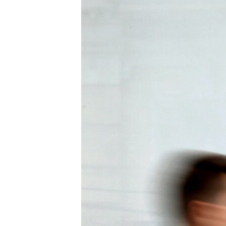
ВІДЕОУРОКИ «ELIFBE»
СВІДЧЕННЯ ОКУПАЦІЇ
УКРАЇНСЬКА ПРОБЛЕМА КРИМУ
ІНФОГРАФІКА