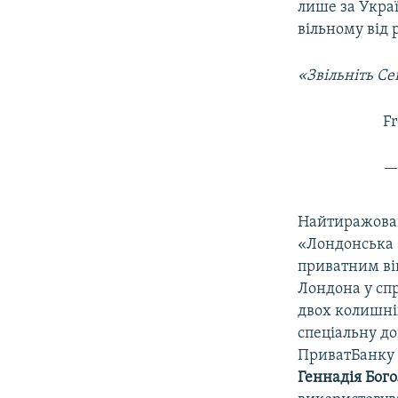
лише за Україн
вільному від р
«Звільніть Се
F
—
Найтиражова
«Лондонська 
приватним вій
Лондона у сп
двох колишніх
спеціальну до
ПриватБанку 
Геннадія Бог