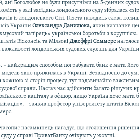
, ані Боголюбов не були присутніми на 5-денних судо
томість у залі засідань лондонського суду зібралася «зі
атів із лондонського Сіті. Газета наводить слова коли
нсів України
Олександра Данилюка,
який визначив це
кмусовий папірець» української боротьби з корупцією
штатів Вісконсін та Мілвокі
Джеффрі Соммерс
наголоси
 важливості лондонських судових слухань для України
, – найкращим способом пограбувати банк є мати його 
ця модель явно прижилась в Україні. Безвідносно до сум,
 кожною зі сторін процесу, тут надзвичайно важливим
судової справи. Настав час здійснити багато рішучих к
аїнського капіталу в офшор, якщо Україна хоче мати б
ілізацію», – заявив професор університету штатів Віско
мерс.
часопис насамкінець нагадує, що оголошення рішенн
суду у справі ПриватБанку очікують у жовтні.