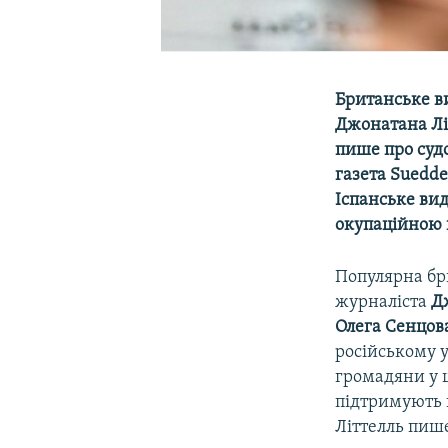
Британське 
Джонатана Лі
пише про судо
газета
Suedde
Іспанське ви
окупаційною 
Популярна бр
журналіста
Д
Олега Сенцов
російському 
громадяни у ц
підтримують 
Літтелль пише