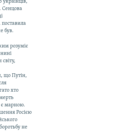
5 українців,
. Сенцова
ді
а поставила
е був.
жим розуміє
 нині
 світу,
,
, що Путін,
сля
гато хто
смерть
е є марною.
ушення Росією
йського
 боротьбу не