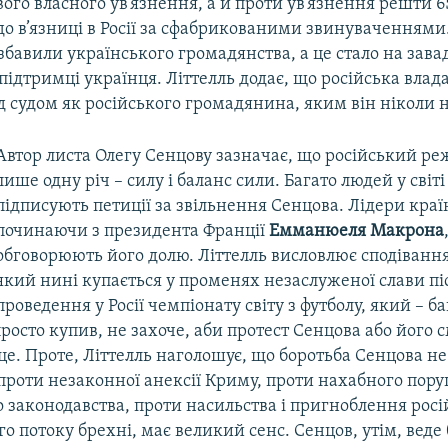
ого власного ув’язнення, а й проти ув’язнення решти 6
до в’язниці в Росії за сфабрикованими звинуваченнями
бавили українського громадянства, а це стало на зава
підтримці українця. Літтелль додає, що російська влад
 судом як російського громадянина, яким він ніколи н
Автор листа Олегу Сенцову зазначає, що російський ре
лише одну річ – силу і баланс сили. Багато людей у світі
підписують петиції за звільнення Сенцова. Лідери країн
починаючи з президента Франції
Емманюеля Макрона
обговорюють його долю. Літтелль висловлює сподівання
який нині купається у променях незаслуженої слави пі
проведення у Росії чемпіонату світу з футболу, який – ба
просто купив, не захоче, аби протест Сенцова або його 
 це. Проте, Літтелль наголошує, що боротьба Сенцова н
 проти незаконної анексії Криму, проти нахабного пор
 законодавства, проти насильства і пригноблення росі
о потоку брехні, має великий сенс. Сенцов, утім, веде