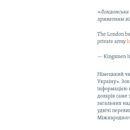
«
Лондонська 
приватним в
The London bat
private army
h
— Kingsmen I
Німецький ч
Україну». Зок
інформацією 
доларів саме 
загальних над
удвічі переви
Міжнародного