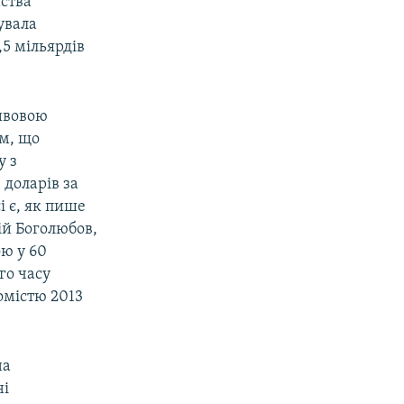
ства
увала
,5 мільярдів
ливовою
им, що
у з
доларів за
і є, як пише
ій Боголюбов,
ою у 60
го часу
омістю 2013
на
ні