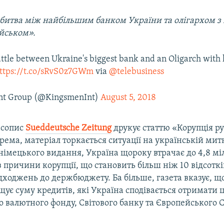
битва між найбільшим банком України та олігархом з 
ійськом
»
.
tle between Ukraine's biggest bank and an Oligarch with 
ttps://t.co/sRvS0z7GWm
via
@telebusiness
nt Group (@KingsmenInt)
August 5, 2018
асопис
Sueddeutsche Zeitung
друкує статтю «Корупція р
рема, матеріал торкається ситуації на українській митн
німецького видання, Україна щороку втрачає до 4,8 мі
з причини корупції, що становить більш ніж 10 відсоткі
ходжень до держбюджету. Ба більше, газета вказує, щ
щує суму кредитів, які Україна сподівається отримати ц
 валютного фонду, Світового банку та Європейського С