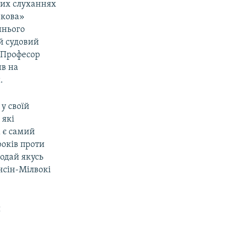
вих слуханнях
ркова»
шнього
й судовий
. Професор
в на
.
у своїй
 які
 є самий
років проти
одай якусь
нсін-Мілвокі
я