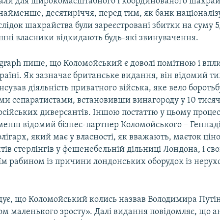
али для широкомасштабного і координованого шахрай
найменше, десятиріччя, перед тим, як банк націоналіз
лідок шахрайства були зареєстровані збитки на суму 5
ишні власники відкидають будь-які звинувачення.
egraph пише, що Коломойський є доволі помітною і вп
раїні. Як зазначає британське видання, він відомий т
нсував діяльність приватного війська, яке вело боротьб
ми сепаратистами, встановивши винагороду у 10 тисяч 
сійських диверсантів. Іншою постаттю у цьому процес
 менш відомий бізнес-партнер Коломойського – Геннад
лігарх, який має у власності, як вважають, маєток цін
тів стерлінгів у фешенебельній дільниці Лондона, і сво
оїм рабином із причини лондонських оборудок із нерух
дує, що Коломойський колись назвав Володимира Путі
м маленького зросту». Далі видання повідомляє, що а