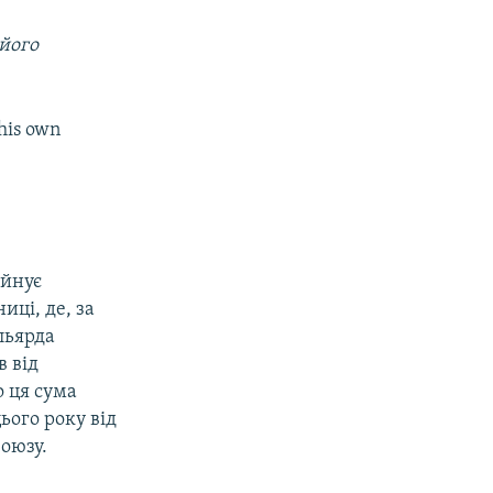
його
his own
уйнує
иці, де, за
льярда
в від
о ця сума
ього року від
оюзу.