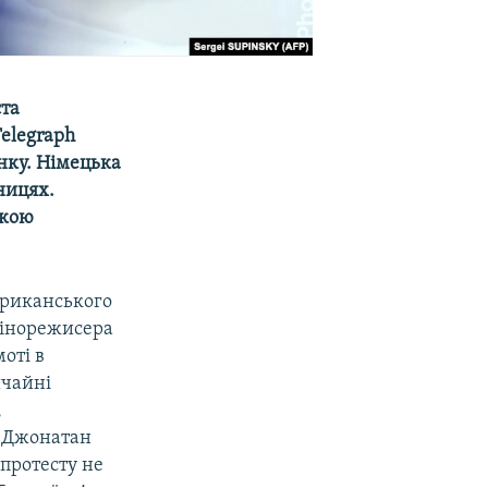
ста
elegraph
нку. Німецька
ницях.
ькою
ериканського
 кінорежисера
моті в
ичайні
,
і Джонатан
 протесту не