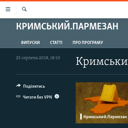
Доступність
посилання
Шукати
Перейти
КРИМСЬКИЙ.ПАРМЕЗАН
НОВИНИ
до
ВОДА.КРИМ
основного
ВИПУСКИ
СТАТТІ
ПРО ПРОГРАМУ
матеріалу
ВІДЕО ТА ФОТО
Перейти
ПОЛІТИКА
до
25 серпень 2018, 18:10
Кримськи
основної
БЛОГИ
навігації
ПОГЛЯД
Перейти
до
Поділитись
ІНТЕРВ'Ю
пошуку
ВСЕ ЗА ДЕНЬ
Читати без VPN
СПЕЦПРОЕКТИ
ЯК ОБІЙТИ БЛОКУВАННЯ
ДЕПОРТАЦІЯ