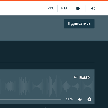
РУС
КТА
Підписатись
EMBED
able
29:59