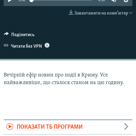
0:00
4:59
ВІДЕОУРОКИ «ELIFBE»
Русский
Завантажити на комп'ютер
СВІДЧЕННЯ ОКУПАЦІЇ
Qırımtatar
УКРАЇНСЬКА ПРОБЛЕМА КРИМУ
Поділитись
ДОЛУЧАЙСЯ!
ІНФОГРАФІКА
Читати без VPN
Усі сайти RFE/RL
Вечірній ефір новин про події в Криму. Усе
найважливіше, що сталося станом на цю годину.
ПОКАЗАТИ ТБ ПРОГРАМИ