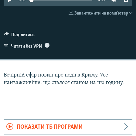
0:00
4:59
ВІДЕОУРОКИ «ELIFBE»
Русский
Завантажити на комп'ютер
СВІДЧЕННЯ ОКУПАЦІЇ
Qırımtatar
УКРАЇНСЬКА ПРОБЛЕМА КРИМУ
Поділитись
ДОЛУЧАЙСЯ!
ІНФОГРАФІКА
Читати без VPN
Усі сайти RFE/RL
Вечірній ефір новин про події в Криму. Усе
найважливіше, що сталося станом на цю годину.
ПОКАЗАТИ ТБ ПРОГРАМИ