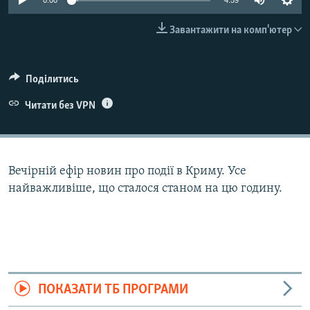
0:00
4:59
ВІДЕОУРОКИ «ELIFBE»
Русский
Завантажити на комп'ютер
СВІДЧЕННЯ ОКУПАЦІЇ
Qırımtatar
УКРАЇНСЬКА ПРОБЛЕМА КРИМУ
Поділитись
ДОЛУЧАЙСЯ!
ІНФОГРАФІКА
Читати без VPN
Усі сайти RFE/RL
Вечірній ефір новин про події в Криму. Усе
найважливіше, що сталося станом на цю годину.
ПОКАЗАТИ ТБ ПРОГРАМИ