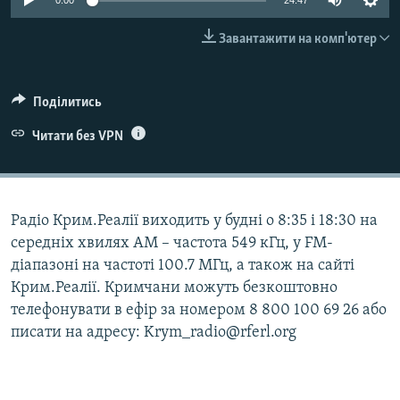
0:00
24:47
ВІДЕОУРОКИ «ELIFBE»
Русский
Завантажити на комп'ютер
СВІДЧЕННЯ ОКУПАЦІЇ
Qırımtatar
УКРАЇНСЬКА ПРОБЛЕМА КРИМУ
Поділитись
ДОЛУЧАЙСЯ!
ІНФОГРАФІКА
Читати без VPN
Усі сайти RFE/RL
Радіо Крим.Реалії виходить у будні о 8:35 і 18:30 на
середніх хвилях АМ – частота 549 кГц, у FM-
діапазоні на частоті 100.7 МГц, а також на сайті
Крим.Реалії. Кримчани можуть безкоштовно
телефонувати в ефір за номером 8 800 100 69 26 або
писати на адресу: Krym_radio@rferl.org