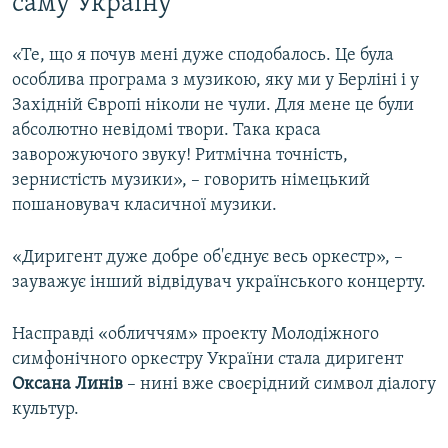
саму Україну
«Те, що я почув мені дуже сподобалось. Це була
особлива програма з музикою, яку ми у Берліні і у
Західній Європі ніколи не чули. Для мене це були
абсолютно невідомі твори. Така краса
заворожуючого звуку! Ритмічна точність,
зернистість музики», – говорить німецький
пошановувач класичної музики.
«Диригент дуже добре об'єднує весь оркестр», –
зауважує інший відвідувач українського концерту.
Насправді «обличчям» проекту Молодіжного
симфонічного оркестру України стала диригент
Оксана Линів
– нині вже своєрідний символ діалогу
культур.