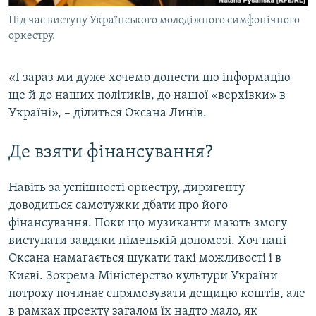
Під час виступу Українського молодіжного симфонічного
оркестру.
«І зараз ми дуже хочемо донести цю інформацію
ще й до наших політиків, до нашої «верхівки» в
Україні», – ділиться Оксана Линів.
Де взяти фінансування?
Навіть за успішності оркестру, диригенту
доводиться самотужки дбати про його
фінансування. Поки що музиканти мають змогу
виступати завдяки німецькій допомозі. Хоч пані
Оксана намагається шукати такі можливості і в
Києві. Зокрема Міністерство культури України
потроху починає спрямовувати дещицю коштів, але
в рамках проекту загалом їх надто мало, як