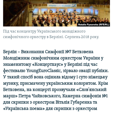
ВІДЕОУРОКИ «ELIFBE»
Русский
СВІДЧЕННЯ ОКУПАЦІЇ
Qırımtatar
УКРАЇНСЬКА ПРОБЛЕМА КРИМУ
ДОЛУЧАЙСЯ!
Під час концентру Українського молодіжного
ІНФОГРАФІКА
симфонічного оркестру в Берліні. Серпень 2018 року.
Берлін – Виконання Симфонії №7 Бетховена
Усі сайти RFE/RL
Молодіжним симфонічним оркестром України у
знаменитому «Концертхаус» у Берліні під час
фестивалю YoungEuroClassic, зірвало овації публіки.
У такий спосіб вона оцінила відому і суто німецьку
музику, присмачену українським колоритом. Крім
Бетховена, на концерті прозвучали «Слов'янський
марш» Петра Чайковського, Камерна симфонія №1
для скрипки з оркестром Віталія Губаренка та
«Українська поема» для скрипки з оркестром