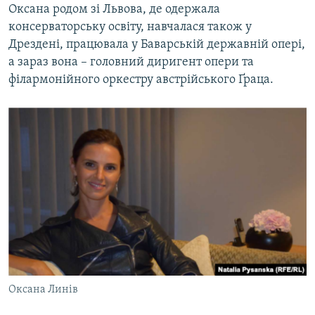
Оксана родом зі Львова, де одержала
консерваторську освіту, навчалася також у
Дрездені, працювала у Баварській державній опері,
а зараз вона – головний диригент опери та
філармонійного оркестру австрійського Ґраца.
Оксана Линів