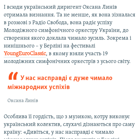
І всюди український диригент Оксана Линів
отримала визнання. Та не менше, як вона зізналася
в розмові з Радіо Свобода, вона радіє успіху
Молодіжного симфонічного оркестру України, до
створення якого доклала чимало зусиль. Зокрема і
нинішнього – у Берліні на фестивалі
YoungEuroClassic
, в якому взяли участь 19
молодіжних симфонічних оркестрів з усього світу.
У нас насправді є дуже чимало
міжнародних успіхів
Оксана Линів
Особлива її гордість, що з музикою, котру виконує
український колектив, слухачі дізнаються про саму
країну: «Дивіться, у нас насправді є чимало