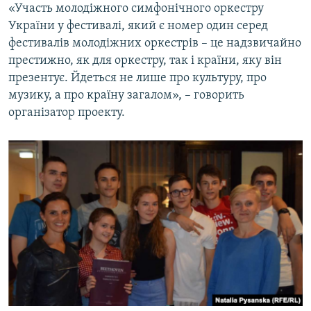
«Участь молодіжного симфонічного оркестру
України у фестивалі, який є номер один серед
фестивалів молодіжних оркестрів – це надзвичайно
престижно, як для оркестру, так і країни, яку він
презентує. Йдеться не лише про культуру, про
музику, а про країну загалом», – говорить
організатор проекту.