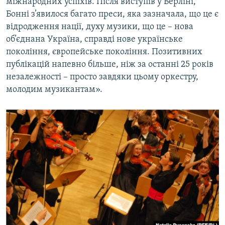
міжнародних успіхів. Після виступів у Берліні,
Бонні з’явилося багато преси, яка зазначала, що це є
відродження нації, духу музики, що це – нова
об’єднана Україна, справді нове українське
покоління, європейське покоління. Позитивних
публікацій напевно більше, ніж за останні 25 років
незалежності – просто завдяки цьому оркестру,
молодим музикантам».