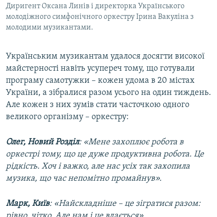
Диригент Оксана Линів і директорка Українського
молодіжного симфонічного оркестру Ірина Вакуліна з
молодими музикантами.
Українським музикантам удалося досягти високої
майстерності навіть усупереч тому, що готували
програму самотужки – кожен удома в 20 містах
України, а зібралися разом усього на один тиждень.
Але кожен з них зумів стати часточкою одного
великого організму – оркестру:
Олег, Новий Розділ
: «Мене захоплює робота в
оркестрі тому, що це дуже продуктивна робота. Це
рідкість. Хоч і важко, але нас усіх так захопила
музика, що час непомітно промайнув».
Марк, Київ
: «Найскладніше – це зігратися разом:
рівно, чітко. Але нам і це вдається».