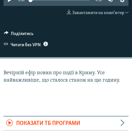
0:00
4:59
ВІДЕОУРОКИ «ELIFBE»
Русский
Завантажити на комп'ютер
СВІДЧЕННЯ ОКУПАЦІЇ
Qırımtatar
УКРАЇНСЬКА ПРОБЛЕМА КРИМУ
Поділитись
ДОЛУЧАЙСЯ!
ІНФОГРАФІКА
Читати без VPN
Усі сайти RFE/RL
Вечірній ефір новин про події в Криму. Усе
найважливіше, що сталося станом на цю годину.
ПОКАЗАТИ ТБ ПРОГРАМИ