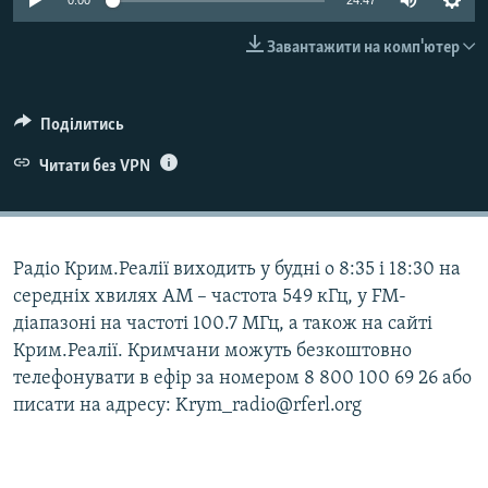
0:00
24:47
ВІДЕОУРОКИ «ELIFBE»
Русский
Завантажити на комп'ютер
СВІДЧЕННЯ ОКУПАЦІЇ
Qırımtatar
УКРАЇНСЬКА ПРОБЛЕМА КРИМУ
Поділитись
ДОЛУЧАЙСЯ!
ІНФОГРАФІКА
Читати без VPN
Усі сайти RFE/RL
Радіо Крим.Реалії виходить у будні о 8:35 і 18:30 на
середніх хвилях АМ – частота 549 кГц, у FM-
діапазоні на частоті 100.7 МГц, а також на сайті
Крим.Реалії. Кримчани можуть безкоштовно
телефонувати в ефір за номером 8 800 100 69 26 або
писати на адресу: Krym_radio@rferl.org