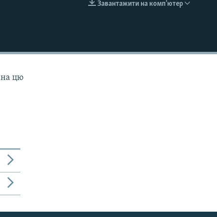
Завантажити на комп'ютер
EMBED
 на цю