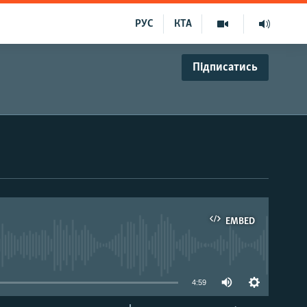
РУС
КТА
Підписатись
EMBED
able
4:59