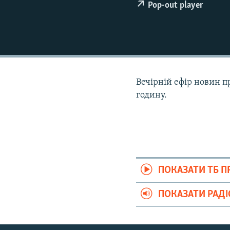
ВІДЕОУРОКИ «ELIFBE»
Pop-out player
СВІДЧЕННЯ ОКУПАЦІЇ
УКРАЇНСЬКА ПРОБЛЕМА КРИМУ
ІНФОГРАФІКА
Вечірній ефір новин п
годину.
ПОКАЗАТИ ТБ 
ПОКАЗАТИ РАД
Русский