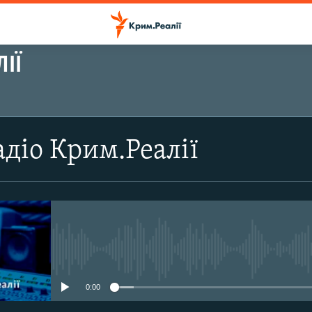
ІЇ
ПІДПИСАТИСЬ
діо Крим.Реалії
Підписатись
No media source currently avail
0:00