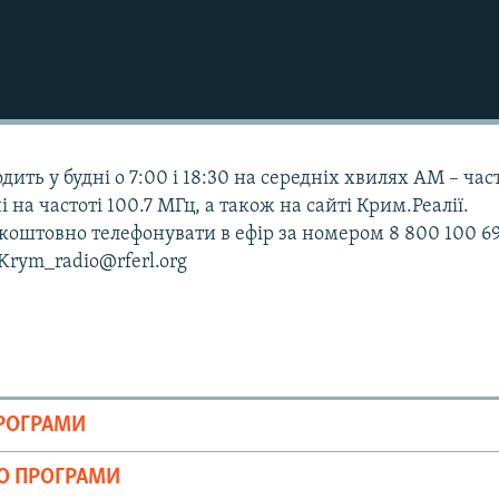
дить у будні о 7:00 і 18:30 на середніх хвилях АМ – час
і на частоті 100.7 МГц, а також на сайті Крим.Реалії.
оштовно телефонувати в ефір за номером 8 800 100 69
 Krym_radio@rferl.org
ПРОГРАМИ
ІО ПРОГРАМИ