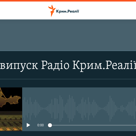
ПІДПИСАТИСЬ
випуск Радіо Крим.Реалі
Підписатись
No media source currently avail
0:00