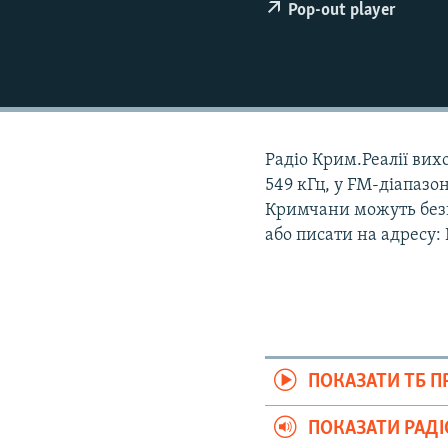
ВІДЕОУРОКИ «ELIFBE»
Pop-out player
СВІДЧЕННЯ ОКУПАЦІЇ
УКРАЇНСЬКА ПРОБЛЕМА КРИМУ
ІНФОГРАФІКА
Радіо Крим.Реалії вихо
549 кГц, у FM-діапазон
Кримчани можуть безк
або писати на адресу:
ПОКАЗАТИ ТБ 
ПОКАЗАТИ РАД