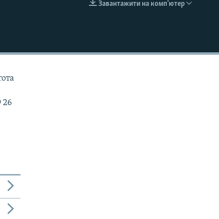
Завантажити на комп'ютер
EMBED
тота
 26