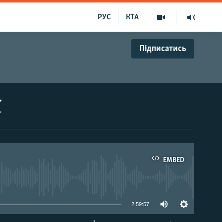
РУС
КТА
Підписатись
ї
EMBED
able
2:59:57