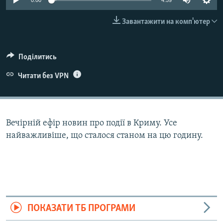
0:00
4:59
ВІДЕОУРОКИ «ELIFBE»
Русский
Завантажити на комп'ютер
СВІДЧЕННЯ ОКУПАЦІЇ
Qırımtatar
УКРАЇНСЬКА ПРОБЛЕМА КРИМУ
Поділитись
ДОЛУЧАЙСЯ!
ІНФОГРАФІКА
Читати без VPN
Усі сайти RFE/RL
Вечірній ефір новин про події в Криму. Усе
найважливіше, що сталося станом на цю годину.
ПОКАЗАТИ ТБ ПРОГРАМИ