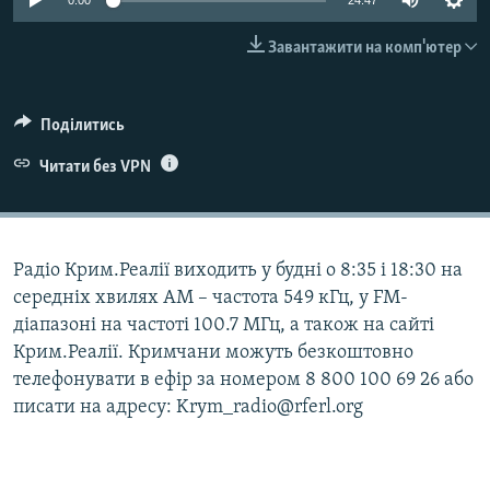
0:00
24:47
ВІДЕОУРОКИ «ELIFBE»
Русский
Завантажити на комп'ютер
СВІДЧЕННЯ ОКУПАЦІЇ
Qırımtatar
УКРАЇНСЬКА ПРОБЛЕМА КРИМУ
Поділитись
ДОЛУЧАЙСЯ!
ІНФОГРАФІКА
Читати без VPN
Усі сайти RFE/RL
Радіо Крим.Реалії виходить у будні о 8:35 і 18:30 на
середніх хвилях АМ – частота 549 кГц, у FM-
діапазоні на частоті 100.7 МГц, а також на сайті
Крим.Реалії. Кримчани можуть безкоштовно
телефонувати в ефір за номером 8 800 100 69 26 або
писати на адресу: Krym_radio@rferl.org