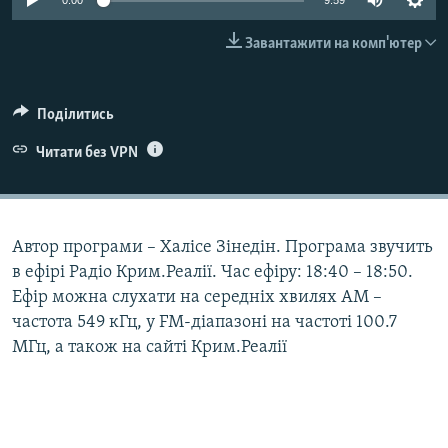
0:00
9:59
ВІДЕОУРОКИ «ELIFBE»
Русский
Завантажити на комп'ютер
СВІДЧЕННЯ ОКУПАЦІЇ
Qırımtatar
УКРАЇНСЬКА ПРОБЛЕМА КРИМУ
Поділитись
ДОЛУЧАЙСЯ!
ІНФОГРАФІКА
Читати без VPN
Усі сайти RFE/RL
Автор програми – Халісе Зінедін. Програма звучить
в ефірі Радіо Крим.Реалії. Час ефіру: 18:40 – 18:50.
Ефір можна слухати на середніх хвилях АМ –
частота 549 кГц, у FM-діапазоні на частоті 100.7
МГц, а також на сайті Крим.Реалії