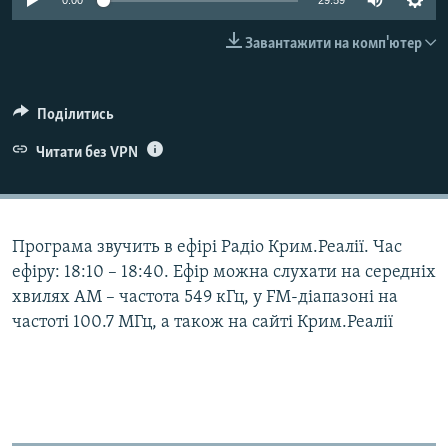
0:00
29:59
ВІДЕОУРОКИ «ELIFBE»
Русский
Завантажити на комп'ютер
СВІДЧЕННЯ ОКУПАЦІЇ
Qırımtatar
УКРАЇНСЬКА ПРОБЛЕМА КРИМУ
Поділитись
ДОЛУЧАЙСЯ!
ІНФОГРАФІКА
Читати без VPN
Усі сайти RFE/RL
Програма звучить в ефірі Радіо Крим.Реалії. Час
ефіру: 18:10 – 18:40. Ефір можна слухати на середніх
хвилях АМ – частота 549 кГц, у FM-діапазоні на
частоті 100.7 МГц, а також на сайті Крим.Реалії