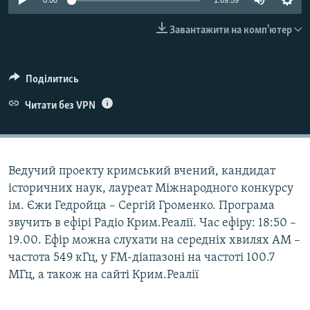
0:00
1:09:59
ВІДЕОУРОКИ «ELIFBE»
Русский
Завантажити на комп'ютер
СВІДЧЕННЯ ОКУПАЦІЇ
Qırımtatar
УКРАЇНСЬКА ПРОБЛЕМА КРИМУ
Поділитись
ДОЛУЧАЙСЯ!
ІНФОГРАФІКА
Читати без VPN
Усі сайти RFE/RL
Ведучий проекту кримський вчений, кандидат
історичних наук, лауреат Міжнародного конкурсу
ім. Єжи Гедройца – Сергій Громенко. Програма
звучить в ефірі Радіо Крим.Реалії. Час ефіру: 18:50 –
19.00. Ефір можна слухати на середніх хвилях АМ –
частота 549 кГц, у FM-діапазоні на частоті 100.7
МГц, а також на сайті Крим.Реалії