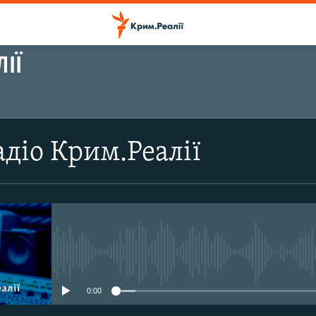
ІЇ
ПІДПИСАТИСЬ
діо Крим.Реалії
Підписатись
No media source currently avail
0:00