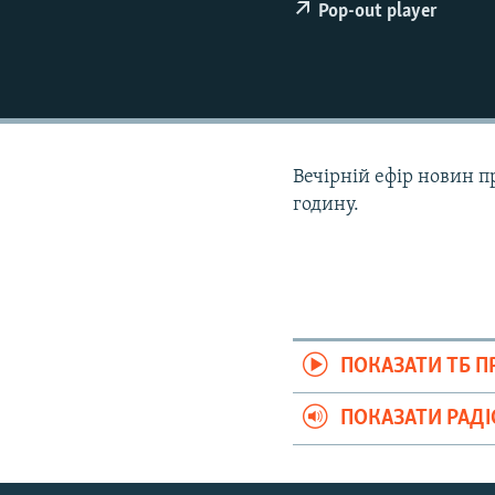
ВІДЕОУРОКИ «ELIFBE»
Pop-out player
СВІДЧЕННЯ ОКУПАЦІЇ
УКРАЇНСЬКА ПРОБЛЕМА КРИМУ
ІНФОГРАФІКА
Вечірній ефір новин п
годину.
ПОКАЗАТИ ТБ 
ПОКАЗАТИ РАД
Русский