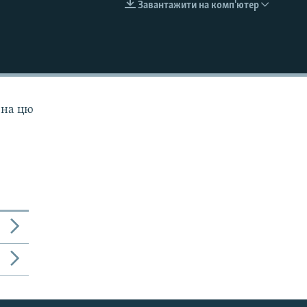
Завантажити на комп'ютер
EMBED
 на цю