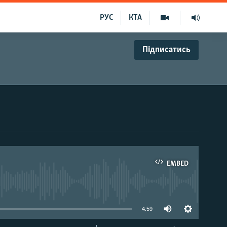
РУС
КТА
Підписатись
EMBED
able
4:59