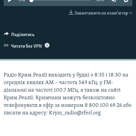
0:00
24:47
ВІДЕОУРОКИ «ELIFBE»
Русский
Завантажити на комп'ютер
СВІДЧЕННЯ ОКУПАЦІЇ
Qırımtatar
УКРАЇНСЬКА ПРОБЛЕМА КРИМУ
Поділитись
ДОЛУЧАЙСЯ!
ІНФОГРАФІКА
Читати без VPN
Усі сайти RFE/RL
Радіо Крим.Реалії виходить у будні о 8:35 і 18:30 на
середніх хвилях АМ – частота 549 кГц, у FM-
діапазоні на частоті 100.7 МГц, а також на сайті
Крим.Реалії. Кримчани можуть безкоштовно
телефонувати в ефір за номером 8 800 100 69 26 або
писати на адресу: Krym_radio@rferl.org