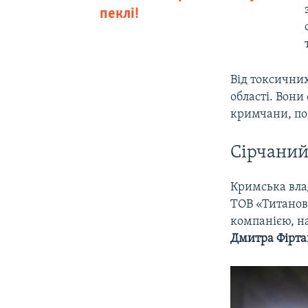
пеклі!
Від токсичних
області. Вони
кримчани, по
Сірчаний
Кримська вла
ТОВ «Титанові
компанією, на
Дмитра Фірт