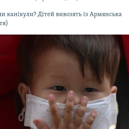
чи канікули? Дітей вивозять із Армянська
ея)