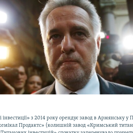
 інвестиції» з 2014 року орендує завод в Армянську у
емікал Продактс» (колишній завод «Кримський титан
«Титанових інвестицій» спочатку заперечувало причетн