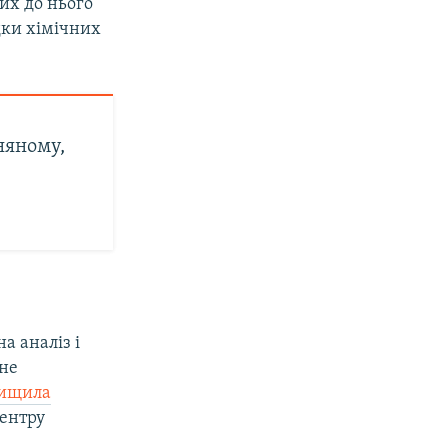
их до нього
ідки хімічних
няному,
а аналіз і
 не
вищила
центру