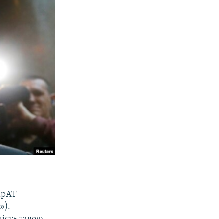
 ПрАТ
»).
ість заводу