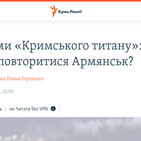
ми «Кримського титану»:
повторитися Армянськ?
ька
Ганна Горпинич
, 12:30
ь
Читати без VPN