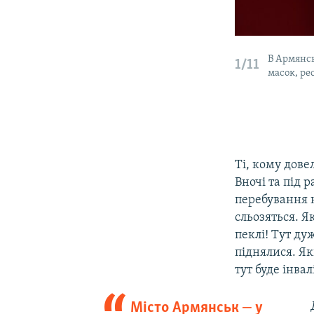
В Армянсь
1/11
масок, рес
Ті, кому дове
Вночі та під 
перебування на
сльозяться. Я
пеклі! Тут ду
піднялися. Як
тут буде інва
Місто Армянськ ‒ у