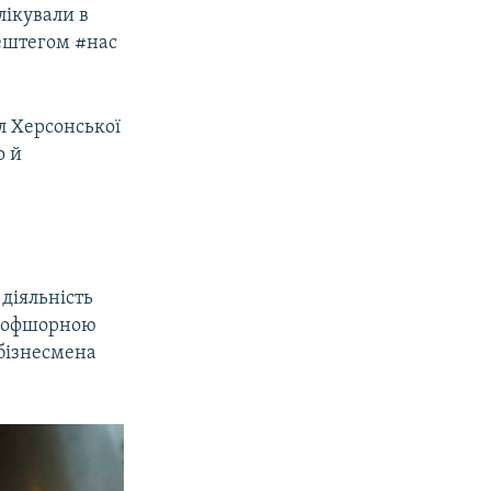
лікували в
хештегом #нас
л Херсонської
о й
діяльність
на офшорною
 бізнесмена