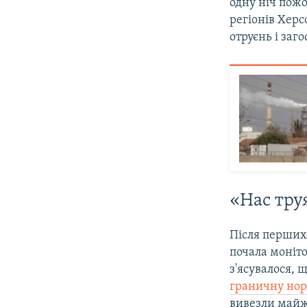
одну ніч пож
регіонів Херс
отруєнь і заг
«Нас тру
Після перших 
почала моніто
з'ясувалося,
граничну но
вивезли майже