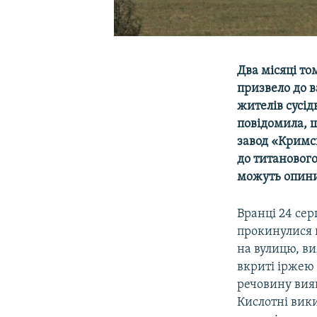
Два місяці т
призвело до 
жителів сусід
повідомила, щ
завод «Кримс
до титанового
можуть опинит
Вранці 24 сер
прокинулися в
на вулицю, в
вкриті іржею 
речовину вияв
Кислотні вик