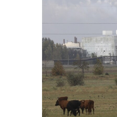
ВІДЕОУРОКИ «ELIFBE»
СВІДЧЕННЯ ОКУПАЦІЇ
УКРАЇНСЬКА ПРОБЛЕМА КРИМУ
ІНФОГРАФІКА