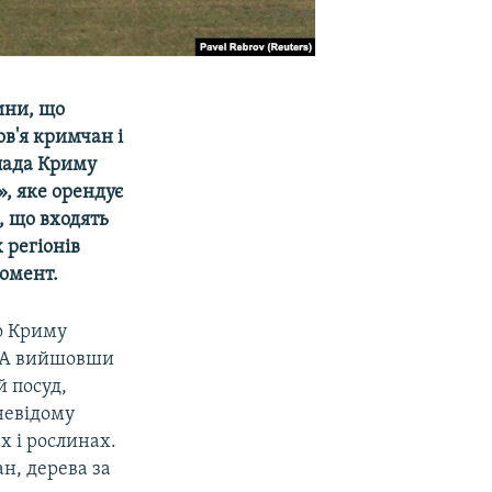
ини, що
в'я кримчан і
влада Криму
», яке орендує
, що входять
 регіонів
момент.
го Криму
і. А вийшовши
 посуд,
невідому
х і рослинах.
н, дерева за