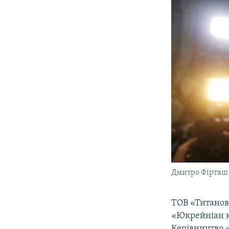
Дмитро Фірташ
ТОВ «Титанові
«Юкрейніан к
Керівництво 