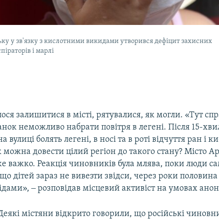
ку у зв'язку з кислотними викидами утворився дефіцит захисних
піраторів і марлі
лося залишитися в місті, рятувалися, як могли. «Тут сп
ранок неможливо набрати повітря в легені. Після 15-хв
 вулиці болять легені, в носі та в роті відчуття ран і ки
к можна довести цілий регіон до такого стану? Місто А
же важко. Реакція чиновників була млява, поки люди са
що дітей зараз не вивезти звідси, через роки половин
лідами», ‒ розповідав місцевий активіст на умовах анон
Деякі містяни відкрито говорили, що російські чиновн