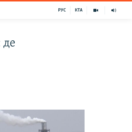
РУС
КТА
 де