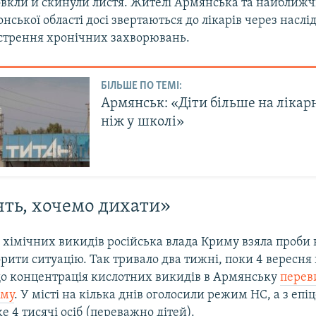
овкли й скинули листя. Жителі Армянська та найближч
онської області досі звертаються до лікарів через насл
острення хронічних захворювань.
БІЛЬШЕ ПО ТЕМІ:
Армянськ: «Діти більше на лікар
ніж у школі»
ять, хочемо дихати»
хімічних викидів російська влада Криму взяла проби н
рити ситуацію. Так тривало два тижні, поки 4 вересня
 що концентрація кислотних викидів в Армянську
пере
рму
. У місті на кілька днів оголосили режим НС, а з епі
 4 тисячі осіб (переважно дітей).