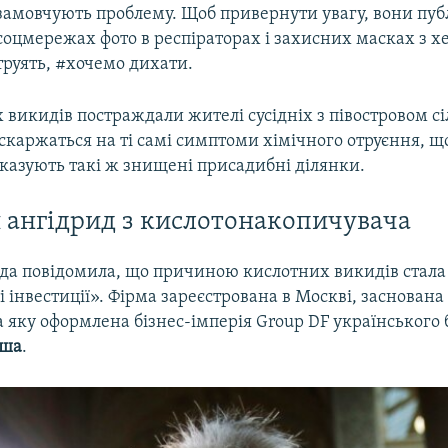
замовчують проблему. Щоб привернути увагу, вони пуб
соцмережах фото в респіраторах і захисних масках з 
труять, #хочемо дихати.
 викидів постраждали жителі сусідніх з півостровом сі
 скаржаться на ті самі симптоми хімічного отруєння, щ
казують такі ж знищені присадибні ділянки.
 ангідрид з кислотонакопичувача
да повідомила, що причиною кислотних викидів стала 
 інвестиції». Фірма зареєстрована в Москві, заснова
 яку оформлена бізнес-імперія Group DF українського
аша
.