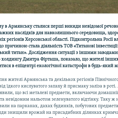
ому в Армянську сталися перші викиди невідомої речов
важких наслідків для навколишнього середовища, здоро
ніх регіонів Херсонської області. Підконтрольна Росії 
о причиною стала діяльність ТОВ «Титанові інвестиції
ький титан». Дослідження ситуації з іншими заводами
 холдингу Дмитра Фірташа, показало, що жителі інших
ися в епіцентрі екологічної катастрофи в будь-який 
пня жителі Армянська та декількох регіонів Північно
ід їдкого кислуватого запаху й присмаку заліза в рот
иявили, що всі металеві предмети, включаючи домашній
та невідомим нальотом зеленуватого відтінку. Таку ж 
или на парканах, дахах будинків, побутових предмета
иди знищили врожай на присадибних ділянках кримча