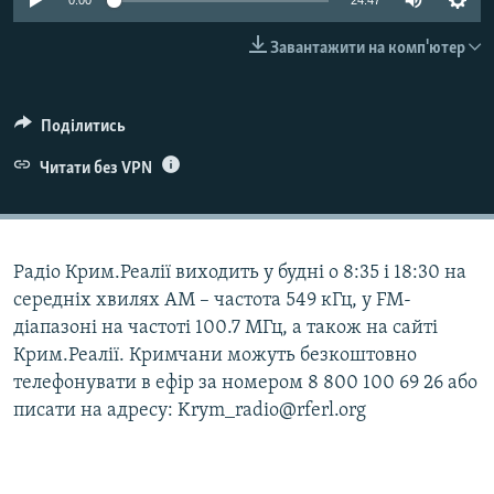
0:00
24:47
ВІДЕОУРОКИ «ELIFBE»
Русский
Завантажити на комп'ютер
СВІДЧЕННЯ ОКУПАЦІЇ
Qırımtatar
УКРАЇНСЬКА ПРОБЛЕМА КРИМУ
Поділитись
ДОЛУЧАЙСЯ!
ІНФОГРАФІКА
Читати без VPN
Усі сайти RFE/RL
Радіо Крим.Реалії виходить у будні о 8:35 і 18:30 на
середніх хвилях АМ – частота 549 кГц, у FM-
діапазоні на частоті 100.7 МГц, а також на сайті
Крим.Реалії. Кримчани можуть безкоштовно
телефонувати в ефір за номером 8 800 100 69 26 або
писати на адресу: Krym_radio@rferl.org