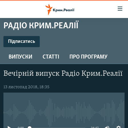
Доступність
посилання
Перейти
РАДІО КРИМ.РЕАЛІЇ
до
НОВИНИ
основного
ВОДА.КРИМ
Підписатись
матеріалу
ПІДПИСАТИСЬ
ВІДЕО ТА ФОТО
Перейти
ВИПУСКИ
СТАТТІ
ПРО ПРОГРАМУ
до
ПОЛІТИКА
основної
Підписатись
БЛОГИ
навігації
Вечірній випуск Радіо Крим.Реалії
Перейти
ПОГЛЯД
до
13 листопад 2018, 18:35
ІНТЕРВ'Ю
пошуку
ВСЕ ЗА ДЕНЬ
СПЕЦПРОЕКТИ
No media source currently available
ЯК ОБІЙТИ БЛОКУВАННЯ
ДЕПОРТАЦІЯ