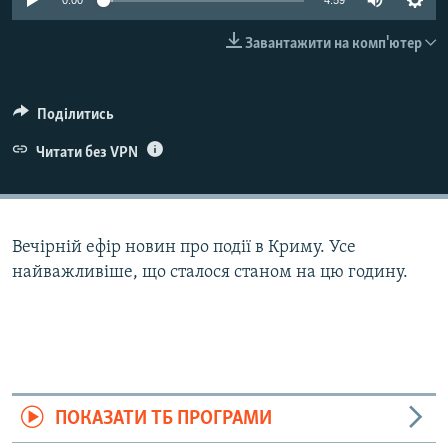
0:00
4:59
ВІДЕОУРОКИ «ELIFBE»
Русский
Завантажити на комп'ютер
СВІДЧЕННЯ ОКУПАЦІЇ
Qırımtatar
УКРАЇНСЬКА ПРОБЛЕМА КРИМУ
Поділитись
ДОЛУЧАЙСЯ!
ІНФОГРАФІКА
Читати без VPN
Усі сайти RFE/RL
Вечірній ефір новин про події в Криму. Усе
найважливіше, що сталося станом на цю годину.
ПОКАЗАТИ ТБ ПРОГРАМИ