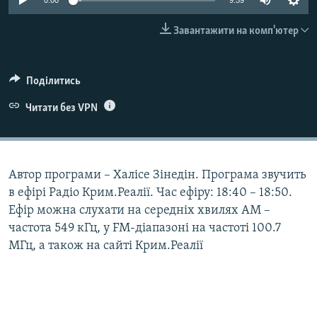
0:00
9:59
ВІДЕОУРОКИ «ELIFBE»
Русский
Завантажити на комп'ютер
СВІДЧЕННЯ ОКУПАЦІЇ
Qırımtatar
УКРАЇНСЬКА ПРОБЛЕМА КРИМУ
Поділитись
ДОЛУЧАЙСЯ!
ІНФОГРАФІКА
Читати без VPN
Усі сайти RFE/RL
Автор програми – Халісе Зінедін. Програма звучить
в ефірі Радіо Крим.Реалії. Час ефіру: 18:40 – 18:50.
Ефір можна слухати на середніх хвилях АМ –
частота 549 кГц, у FM-діапазоні на частоті 100.7
МГц, а також на сайті Крим.Реалії