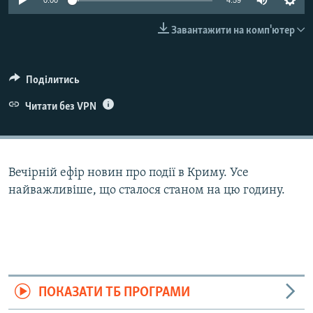
0:00
4:59
ВІДЕОУРОКИ «ELIFBE»
Русский
Завантажити на комп'ютер
СВІДЧЕННЯ ОКУПАЦІЇ
Qırımtatar
УКРАЇНСЬКА ПРОБЛЕМА КРИМУ
Поділитись
ДОЛУЧАЙСЯ!
ІНФОГРАФІКА
Читати без VPN
Усі сайти RFE/RL
Вечірній ефір новин про події в Криму. Усе
найважливіше, що сталося станом на цю годину.
ПОКАЗАТИ ТБ ПРОГРАМИ