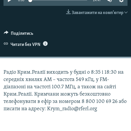
0:00
24:47
ВІДЕОУРОКИ «ELIFBE»
Русский
Завантажити на комп'ютер
СВІДЧЕННЯ ОКУПАЦІЇ
Qırımtatar
УКРАЇНСЬКА ПРОБЛЕМА КРИМУ
Поділитись
ДОЛУЧАЙСЯ!
ІНФОГРАФІКА
Читати без VPN
Усі сайти RFE/RL
Радіо Крим.Реалії виходить у будні о 8:35 і 18:30 на
середніх хвилях АМ – частота 549 кГц, у FM-
діапазоні на частоті 100.7 МГц, а також на сайті
Крим.Реалії. Кримчани можуть безкоштовно
телефонувати в ефір за номером 8 800 100 69 26 або
писати на адресу: Krym_radio@rferl.org