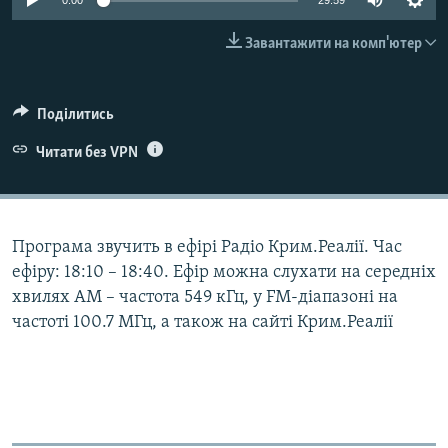
0:00
29:59
ВІДЕОУРОКИ «ELIFBE»
Русский
Завантажити на комп'ютер
СВІДЧЕННЯ ОКУПАЦІЇ
Qırımtatar
УКРАЇНСЬКА ПРОБЛЕМА КРИМУ
Поділитись
ДОЛУЧАЙСЯ!
ІНФОГРАФІКА
Читати без VPN
Усі сайти RFE/RL
Програма звучить в ефірі Радіо Крим.Реалії. Час
ефіру: 18:10 – 18:40. Ефір можна слухати на середніх
хвилях АМ – частота 549 кГц, у FM-діапазоні на
частоті 100.7 МГц, а також на сайті Крим.Реалії