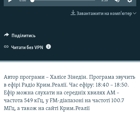
0:00
9:59
ВІДЕОУРОКИ «ELIFBE»
Русский
Завантажити на комп'ютер
СВІДЧЕННЯ ОКУПАЦІЇ
Qırımtatar
УКРАЇНСЬКА ПРОБЛЕМА КРИМУ
Поділитись
ДОЛУЧАЙСЯ!
ІНФОГРАФІКА
Читати без VPN
Усі сайти RFE/RL
Автор програми – Халісе Зінедін. Програма звучить
в ефірі Радіо Крим.Реалії. Час ефіру: 18:40 – 18:50.
Ефір можна слухати на середніх хвилях АМ –
частота 549 кГц, у FM-діапазоні на частоті 100.7
МГц, а також на сайті Крим.Реалії