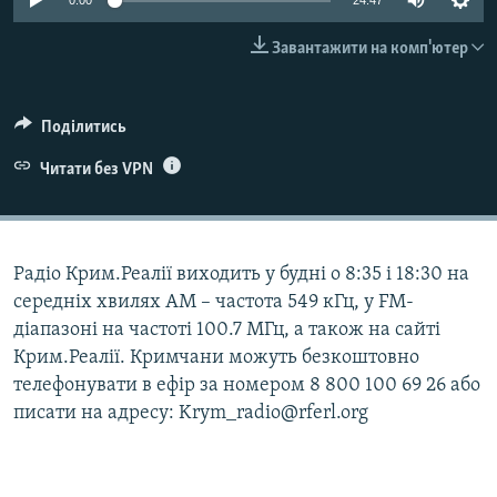
0:00
24:47
ВІДЕОУРОКИ «ELIFBE»
Русский
Завантажити на комп'ютер
СВІДЧЕННЯ ОКУПАЦІЇ
Qırımtatar
УКРАЇНСЬКА ПРОБЛЕМА КРИМУ
Поділитись
ДОЛУЧАЙСЯ!
ІНФОГРАФІКА
Читати без VPN
Усі сайти RFE/RL
Радіо Крим.Реалії виходить у будні о 8:35 і 18:30 на
середніх хвилях АМ – частота 549 кГц, у FM-
діапазоні на частоті 100.7 МГц, а також на сайті
Крим.Реалії. Кримчани можуть безкоштовно
телефонувати в ефір за номером 8 800 100 69 26 або
писати на адресу: Krym_radio@rferl.org